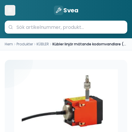
Svea
Öppna meny
Hem
Produkter
KÜBLER
Kübler linjär mätande kodomvandlare (D5.2102.2441.1000)