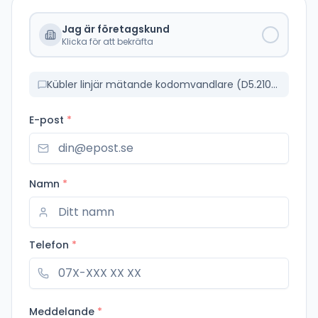
Jag är företagskund
Klicka för att bekräfta
Kübler linjär mätande kodomvandlare (D5.2102.2441.1000)
E-post
*
Namn
*
Telefon
*
Meddelande
*