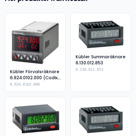
Kübler Summaräknare
6.130.012.853
6.130.012.853
Kübler Förvalsräknare
6.924.0102.000 (Codix
924)
6.924.0102.000