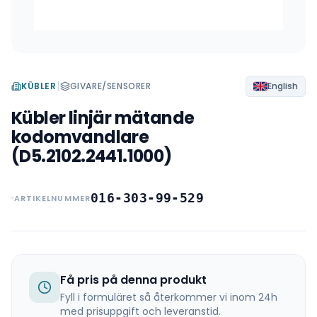
|
KÜBLER
GIVARE/SENSORER
English
Kübler linjär mätande
kodomvandlare
(D5.2102.2441.1000)
016-303-99-529
ARTIKELNUMMER
Få pris på denna produkt
Fyll i formuläret så återkommer vi inom 24h
med prisuppgift och leveranstid.