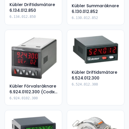
Kübler Driftidsmätare
Kübler Summaräknare
6.134.012.850
6.130.012.852
6.134.012.850
6.130.012.852
Kübler Driftidsmätare
6.524.012.300
6.524.012.300
Kübler Förvalsräknare
6.924.0102.300 (Codix
924)
6.924.0102.300