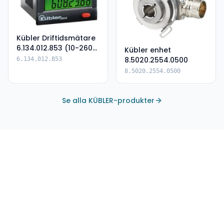
Kübler Driftidsmätare
6.134.012.853 (10-260
Kübler enhet
AC/DC PNP)
8.5020.2554.0500
6.134.012.853
8.5020.2554.0500
Se alla KÜBLER-produkter