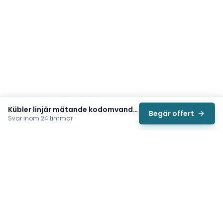
Kübler linjär mätande kodomvandlare (D5.2102.2441.1000)
Begär offert
Svar inom 24 timmar