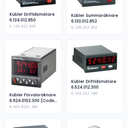
Kübler Driftidsmätare
Kübler Summaräknare
6.134.012.850
6.130.012.852
6.134.012.850
6.130.012.852
Kübler Driftidsmätare
6.524.012.300
6.524.012.300
Kübler Förvalsräknare
6.924.0102.300 (Codix
924)
6.924.0102.300