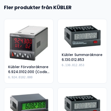
Fler produkter från KÜBLER
Kübler Summaräknare
6.130.012.853
6.130.012.853
Kübler Förvalsräknare
6.924.0102.000 (Codix
924)
6.924.0102.000