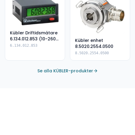
Kübler Driftidsmätare
6.134.012.853 (10-260
Kübler enhet
AC/DC PNP)
8.5020.2554.0500
6.134.012.853
8.5020.2554.0500
Se alla KÜBLER-produkter