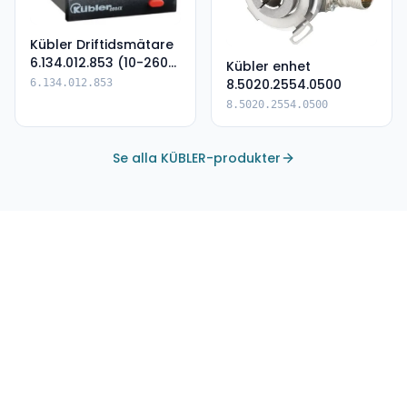
Kübler Driftidsmätare
6.134.012.853 (10-260
Kübler enhet
AC/DC PNP)
8.5020.2554.0500
6.134.012.853
8.5020.2554.0500
Se alla KÜBLER-produkter