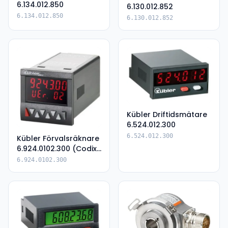
6.134.012.850
6.130.012.852
6.134.012.850
6.130.012.852
Kübler Driftidsmätare
6.524.012.300
6.524.012.300
Kübler Förvalsräknare
6.924.0102.300 (Codix
924)
6.924.0102.300