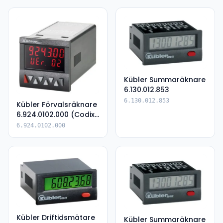
Kübler Summaräknare
6.130.012.853
6.130.012.853
Kübler Förvalsräknare
6.924.0102.000 (Codix
924)
6.924.0102.000
Kübler Driftidsmätare
Kübler Summaräknare