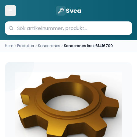
Svea
Öppna meny
Hem
Produkter
Konecranes
Konecranes krok 61416700