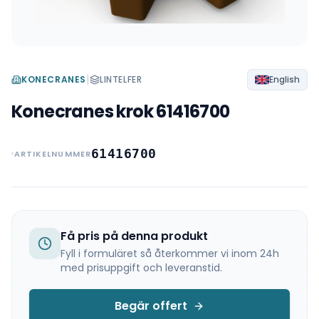
|
KONECRANES
LINTELFER
English
Konecranes krok 61416700
61416700
ARTIKELNUMMER
Få pris på denna produkt
Fyll i formuläret så återkommer vi inom 24h
med prisuppgift och leveranstid.
Begär offert