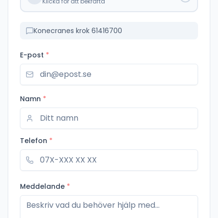
Klicka för att bekräfta
Konecranes krok 61416700
E-post
*
Namn
*
Telefon
*
Meddelande
*