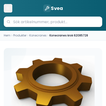
Svea
Öppna meny
Hem
Produkter
Konecranes
Konecranes krok 62085728