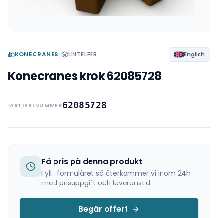
|
KONECRANES
LINTELFER
English
Konecranes krok 62085728
62085728
ARTIKELNUMMER
Få pris på denna produkt
Fyll i formuläret så återkommer vi inom 24h
med prisuppgift och leveranstid.
Begär offert