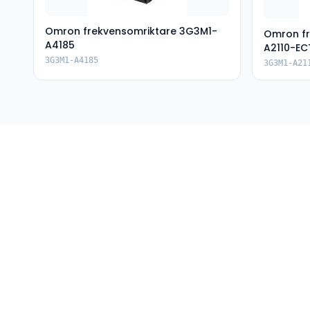
Omron frekvensomriktare 3G3M1-
Omron fr
A4185
A2110-EC
3G3M1-A4185
3G3M1-A21