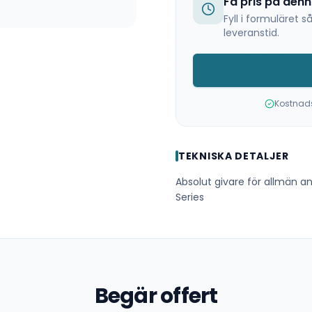
Få pris på den
Fyll i formuläret
leveranstid.
Kostnadsf
TEKNISKA DETALJER
Absolut givare för allmän 
Series
Begär offert