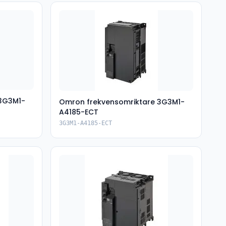
 3G3M1-
Omron frekvensomriktare 3G3M1-
A4185-ECT
3G3M1-A4185-ECT