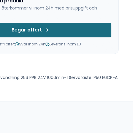
na produkt
 så återkommer vi inom 24h med prisuppgift och
Begär offert
ri offert
Svar inom 24h
Leverans inom EU
användning 256 PPR 24V 1000min-1 Servofäste IP50 E6CP-A