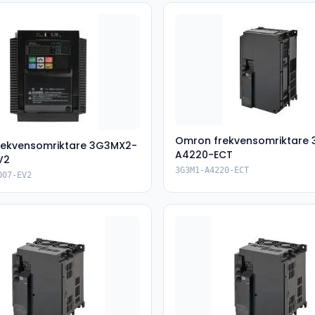
Omron frekvensomriktare
rekvensomriktare 3G3MX2-
A4220-ECT
V2
3G3M1-A4220-ECT
007-EV2