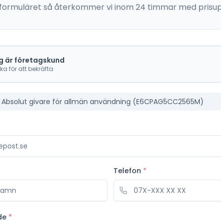
 i formuläret så återkommer vi inom 24 timmar med prisup
g är företagskund
cka för att bekräfta
Absolut givare för allmän användning (E6CPAG5CC2565M)
Telefon
*
de
*