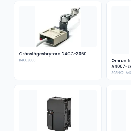
Gränslägesbrytare D4CC-3060
Omron f
D4CC3060
A4007-E
3G3MX2-A4