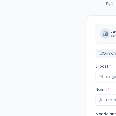
Fyll
Ja
Kli
Omron 
E-post
*
Namn
*
Meddelan