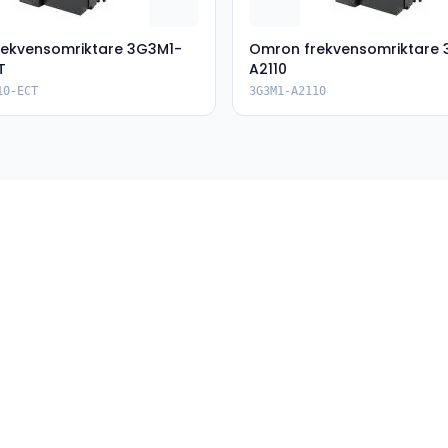
ekvensomriktare 3G3M1-
Omron frekvensomriktare
T
A2110
10-ECT
3G3M1-A2110