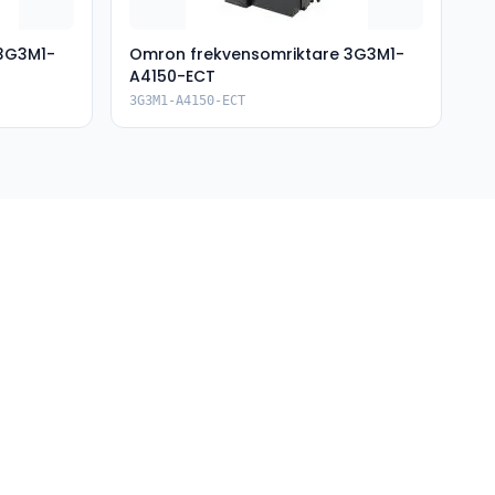
 3G3M1-
Omron frekvensomriktare 3G3M1-
A4150-ECT
3G3M1-A4150-ECT