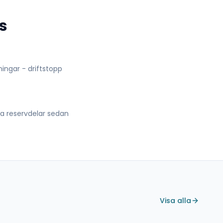
s
lningar - driftstopp
lla reservdelar sedan
Visa alla