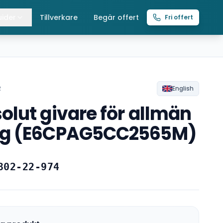
ider
Tillverkare
Begär offert
Fri offert
lla guider
raverser
ättingtelfrar
R
English
lut givare för allmän
intelfrar
ng (E6CPAG5CC2565M)
302-22-974