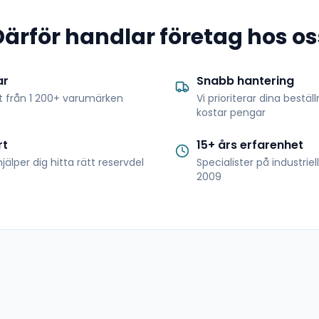
Därför handlar företag hos os
ar
Snabb hantering
t från 1 200+ varumärken
Vi prioriterar dina bestäl
kostar pengar
rt
15+ års erfarenhet
jälper dig hitta rätt reservdel
Specialister på industrie
2009