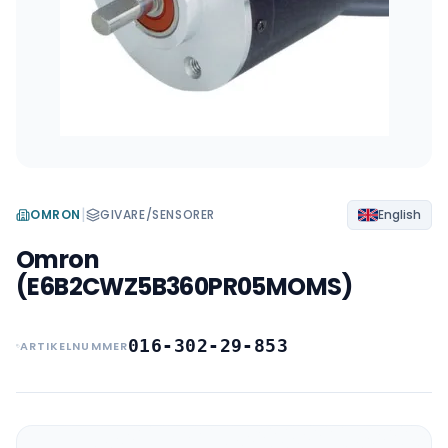
|
OMRON
GIVARE/SENSORER
English
Omron
(E6B2CWZ5B360PR05MOMS)
016-302-29-853
ARTIKELNUMMER