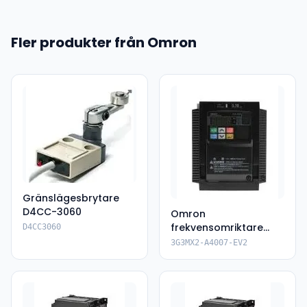
Fler produkter från Omron
Gränslägesbrytare
D4CC-3060
Omron
frekvensomriktare
D4CC3060
3G3MX2-A4007-EV2
3G3MX2-A4007-EV2