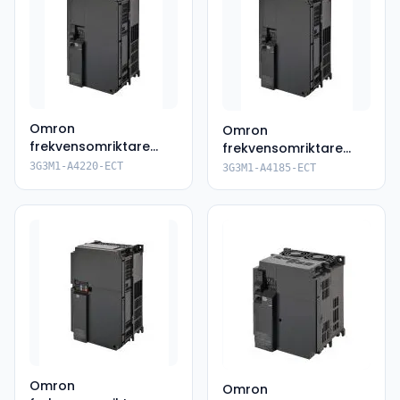
Omron
Omron
frekvensomriktare
frekvensomriktare
3G3M1-A4220-ECT
3G3M1-A4185-ECT
3G3M1-A4220-ECT
3G3M1-A4185-ECT
Omron
Omron