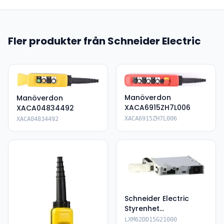
Fler produkter från Schneider Electric
Manöverdon
Manöverdon
XACA6915ZH7L006
XACA04834492
XACA6915ZH7L006
XACA04834492
Schneider Electric
Styrenhet
LXM62DD15G21000
LXM62DD15G21000