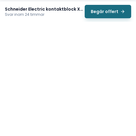
Schneider Electric kontaktblock XEN D2621
Begär offert
Svar inom 24 timmar
Svea
Vi hjälper svenska underhållsteam hitta rätt reservdelar till
traverser, telfrar, industriportar och hissar — så att
produktionen kan fortsätta rulla. Sedan 2009.
Org.nr: 559485-6410
Tips för snabbare offert