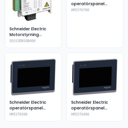
operatörspanel
HMIST6700
HMIST6700
Schneider Electric
Motorstyrning
SD315DN10B400
SD315DN10B400
Schneider Electric
Schneider Electric
operatörspanel
operatörspanel
HMIST6500
HMIST6400
HMIST6500
HMIST6400