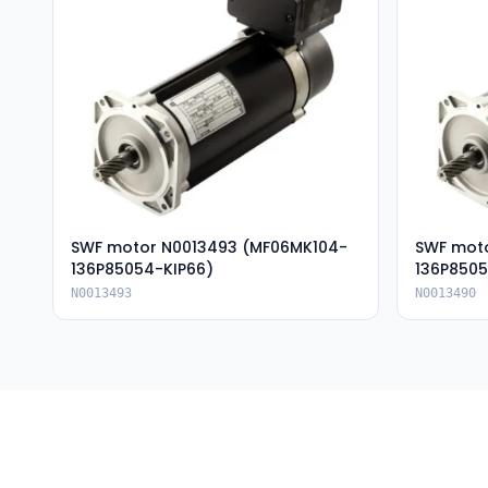
SWF motor N0013493 (MF06MK104-
SWF mot
136P85054-KIP66)
136P8505
N0013493
N0013490