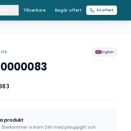
ider
Tillverkare
Begär offert
Fri offert
lla guider
raverser
ättingtelfrar
LFER
English
N0000083
intelfrar
083
na produkt
 så återkommer vi inom 24h med prisuppgift och