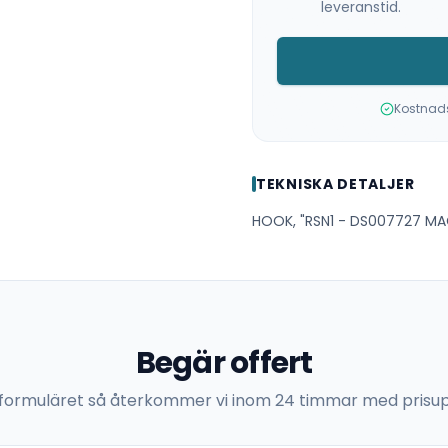
leveranstid.
Kostnadsf
TEKNISKA DETALJER
HOOK, "RSN1 - DS007727 MA
Begär offert
 i formuläret så återkommer vi inom 24 timmar med prisup