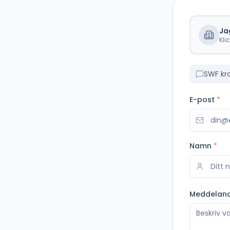
Ja
Kli
SWF kr
E-post
*
Namn
*
Meddelan