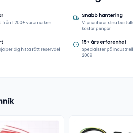
ar
Snabb hantering
t från 1 200+ varumärken
Vi prioriterar dina bestäl
kostar pengar
rt
15+ års erfarenhet
jälper dig hitta rätt reservdel
Specialister på industrie
2009
hnik