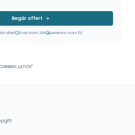
Begär offert
ri offert
Svar inom 24h
Leverans inom EU
CHINING; LATCH"
pgift