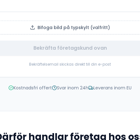
Bifoga bild på typskylt (valfritt)
Bekräfta företagskund ovan
Bekräftelsemail skickas direkt till din e-post
Kostnadsfri offert
Svar inom 24h
Leverans inom EU
Därför handlar företag hos os