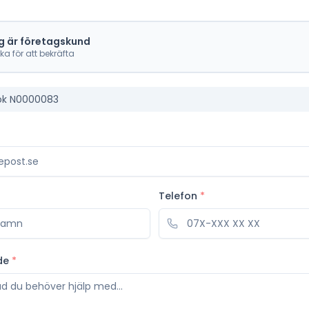
g är företagskund
cka för att bekräfta
ok N0000083
Telefon
*
de
*