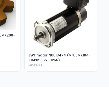
06MK200-
SWF motor N0013474 (MF06MK104-
136P85055--IP66)
N0013474