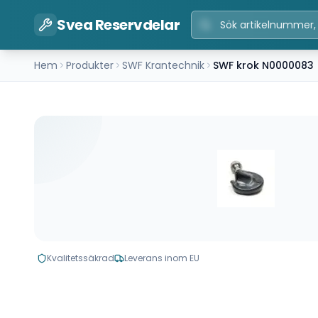
Svea Reservdelar
Hem
Produkter
SWF Krantechnik
SWF krok N0000083
Kvalitetssäkrad
Leverans inom EU