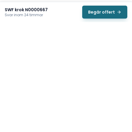
SWF krok N0000667
Begär offert
Svar inom 24 timmar
Svea
Vi hjälper svenska underhållsteam hitta rätt reservdelar till
traverser, telfrar, industriportar och hissar — så att
produktionen kan fortsätta rulla. Sedan 2009.
Org.nr: 559485-6410
Tips för snabbare offert