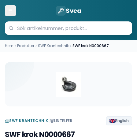
Svea
Öppna meny
Hem
Produkter
SWF Krantechnik
SWF krok N0000667
|
SWF KRANTECHNIK
LINTELFER
English
SWF krok N0000667