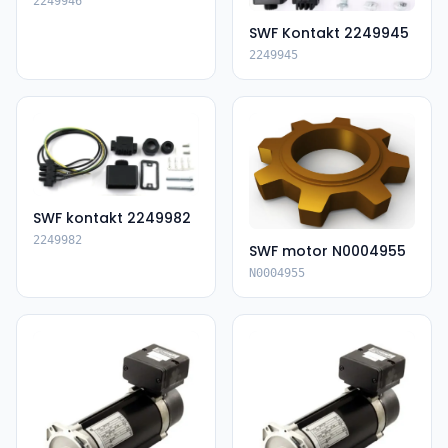
2249946
SWF Kontakt 2249945
2249945
SWF kontakt 2249982
2249982
SWF motor N0004955
N0004955