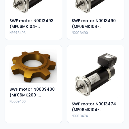
SWF motor N0013493
SWF motor N0013490
(MF06MK104-
(MF06MK104-
136P85054-KIP66)
136P85054E-IP66)
N0013493
N0013490
SWF motor N0009400
(MF06MK200-
135A80062E-IP66)
N0009400
SWF motor N0013474
(MF06MK104-
136P85055--IP66)
N0013474