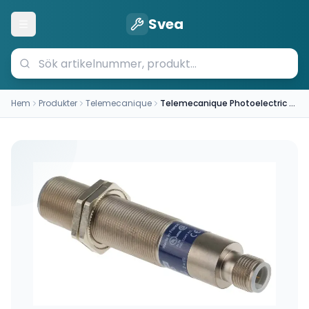
Svea
Öppna meny
Hem
Produkter
Telemecanique
Telemecanique Photoelectric sensor (XU5M18U1D)