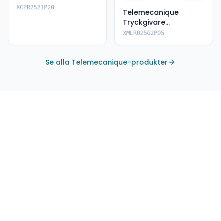
XCPR2521P20
Telemecanique
Tryckgivare
XMLR025G2P05
XMLR025G2P05
Se alla Telemecanique-produkter