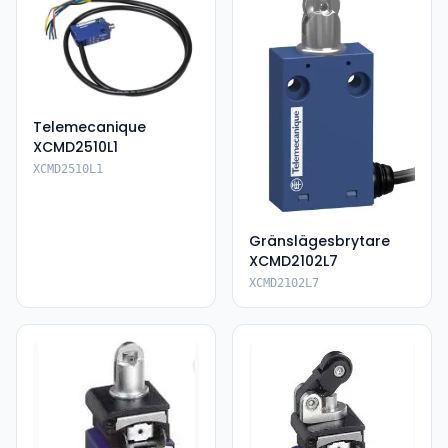
Telemecanique
XCMD2510L1
XCMD2510L1
Gränslägesbrytare
XCMD2102L7
XCMD2102L7