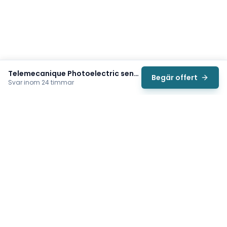
Telemecanique Photoelectric sensor (XU5M18U1D)
Begär offert
Svar inom 24 timmar
Svea
Vi hjälper svenska underhållsteam hitta rätt reservdelar till
traverser, telfrar, industriportar och hissar — så att