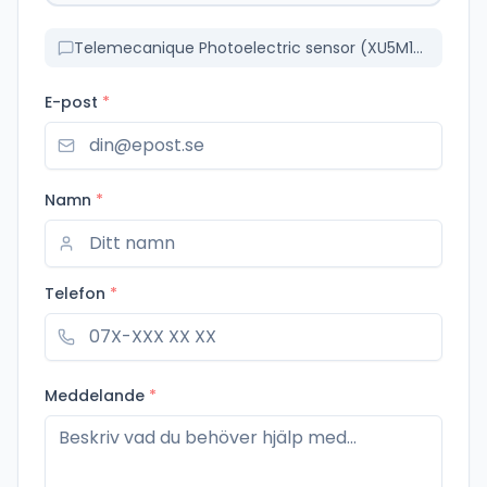
Telemecanique Photoelectric sensor (XU5M18U1D)
E-post
*
Namn
*
Telefon
*
Meddelande
*