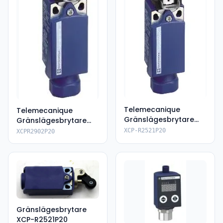
Telemecanique
Telemecanique
Gränslägesbrytare
Gränslägesbrytare
XCPR2521P20
XCPR2902P20
XCP-R2521P20
XCPR2902P20
Gränslägesbrytare
XCP-R2521P20