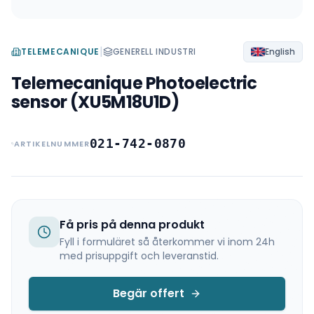
|
TELEMECANIQUE
GENERELL INDUSTRI
English
Telemecanique Photoelectric
sensor (XU5M18U1D)
021-742-0870
ARTIKELNUMMER
Få pris på denna produkt
Fyll i formuläret så återkommer vi inom 24h
med prisuppgift och leveranstid.
Begär offert