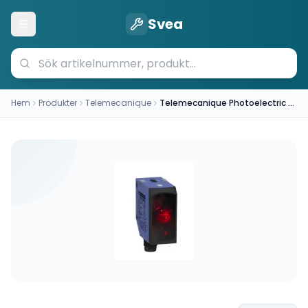
Svea
Öppna meny
Hem
Produkter
Telemecanique
Telemecanique Photoelectric sensor (XUK8TAE2MM12)