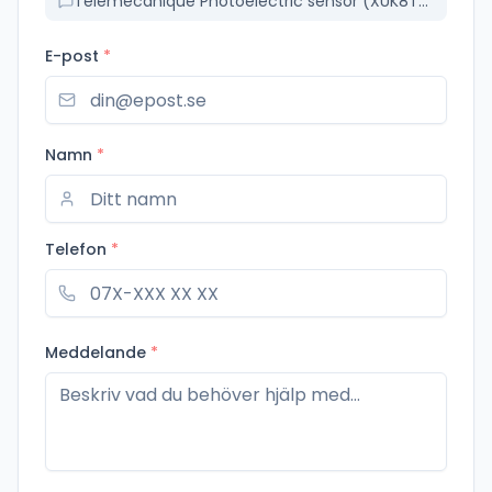
Telemecanique Photoelectric sensor (XUK8TAE2MM12)
E-post
*
Namn
*
Telefon
*
Meddelande
*