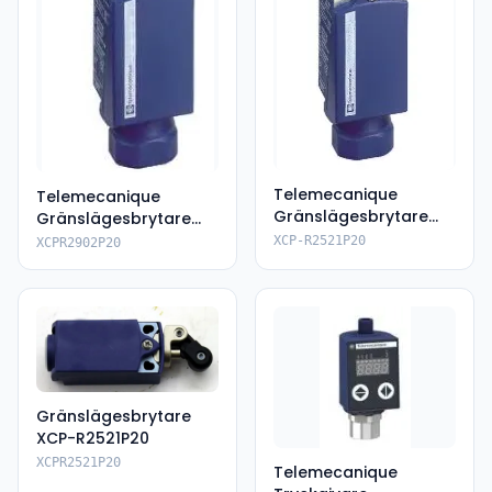
Telemecanique
Telemecanique
Gränslägesbrytare
Gränslägesbrytare
XCPR2521P20
XCPR2902P20
XCP-R2521P20
XCPR2902P20
Gränslägesbrytare
XCP-R2521P20
XCPR2521P20
Telemecanique