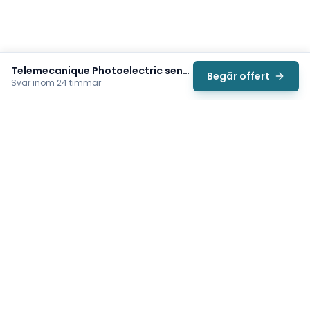
Telemecanique Photoelectric sensor (XUK8TAE2MM12)
Begär offert
Svar inom 24 timmar
Svea
Vi hjälper svenska underhållsteam hitta rätt reservdelar till
traverser, telfrar, industriportar och hissar — så att
produktionen kan fortsätta rulla. Sedan 2009.