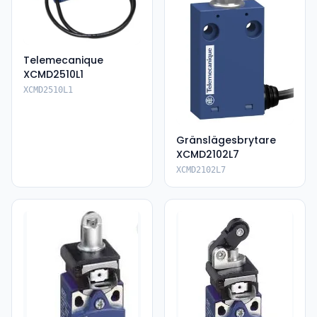
Telemecanique
XCMD2510L1
XCMD2510L1
Gränslägesbrytare
XCMD2102L7
XCMD2102L7