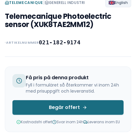
|
TELEMECANIQUE
GENERELL INDUSTRI
English
Telemecanique Photoelectric
sensor (XUK8TAE2MM12)
021-182-9174
ARTIKELNUMMER
Få pris på denna produkt
Fyll i formuläret så återkommer vi inom 24h
med prisuppgift och leveranstid.
Begär offert
Kostnadsfri offert
Svar inom 24h
Leverans inom EU