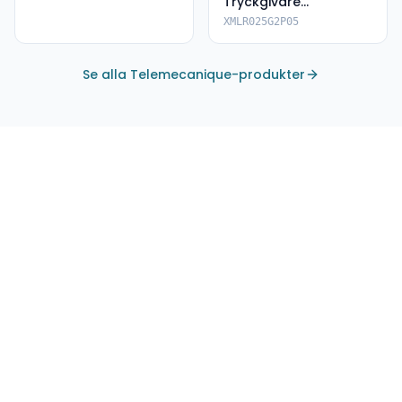
Tryckgivare
XMLR025G2P05
XMLR025G2P05
Se alla Telemecanique-produkter