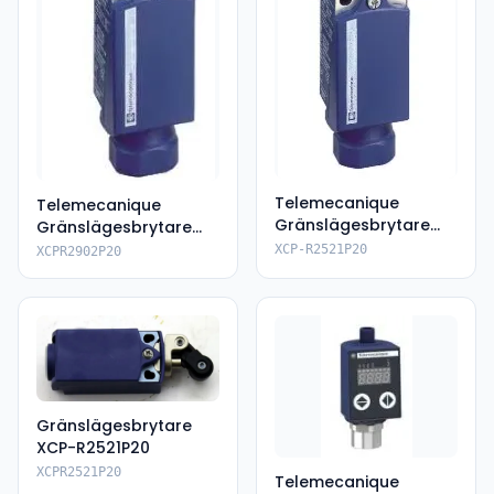
Telemecanique
Telemecanique
Gränslägesbrytare
Gränslägesbrytare
XCPR2521P20
XCPR2902P20
XCP-R2521P20
XCPR2902P20
Gränslägesbrytare
XCP-R2521P20
XCPR2521P20
Telemecanique