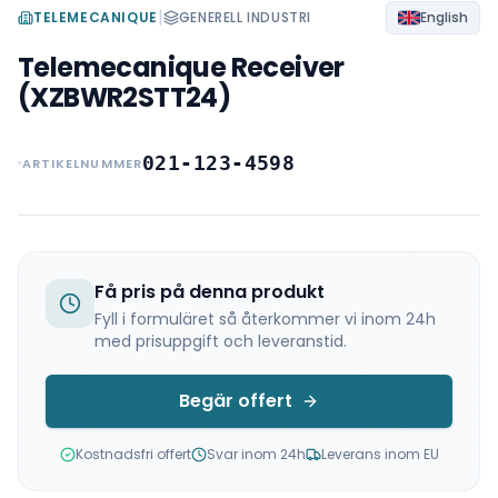
|
TELEMECANIQUE
GENERELL INDUSTRI
English
Telemecanique Receiver
(XZBWR2STT24)
021-123-4598
ARTIKELNUMMER
Få pris på denna produkt
Fyll i formuläret så återkommer vi inom 24h
med prisuppgift och leveranstid.
Begär offert
Kostnadsfri offert
Svar inom 24h
Leverans inom EU