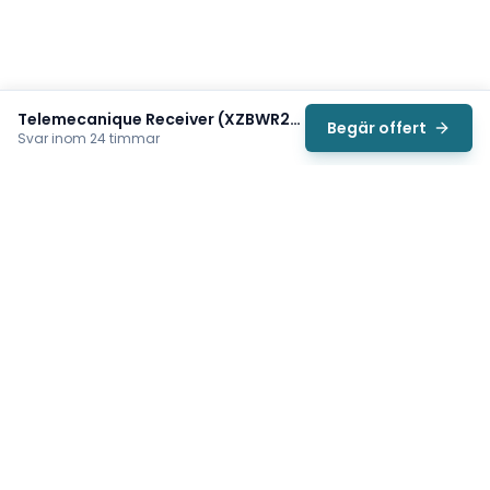
Telemecanique Receiver (XZBWR2STT24)
Begär offert
Svar inom 24 timmar
Svea
Vi hjälper svenska underhållsteam hitta rätt reservdelar till
traverser, telfrar, industriportar och hissar — så att
produktionen kan fortsätta rulla. Sedan 2009.