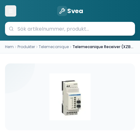
Svea
Öppna meny
Hem
Produkter
Telemecanique
Telemecanique Receiver (XZBWR2STT24)