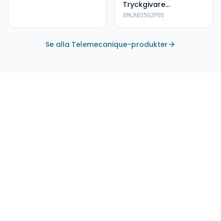
Tryckgivare
XMLR025G2P05
XMLR025G2P05
Se alla Telemecanique-produkter