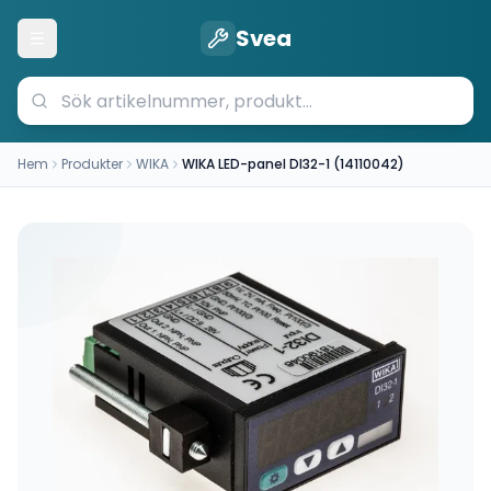
Svea
Öppna meny
Hem
Produkter
WIKA
WIKA LED-panel DI32-1 (14110042)