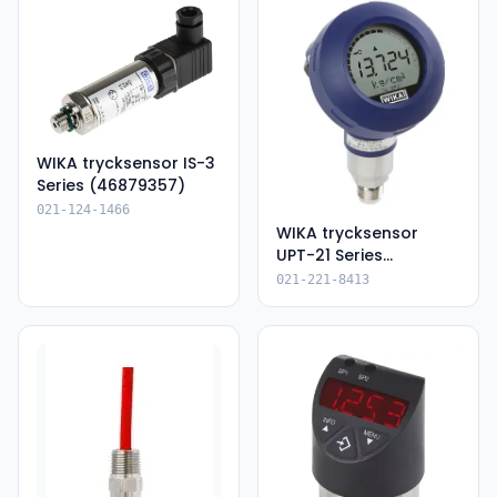
WIKA trycksensor IS-3
Series (46879357)
021-124-1466
WIKA trycksensor
UPT-21 Series
(14119481)
021-221-8413