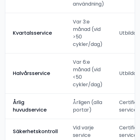
användning)
Var 3:e
månad (vid
Kvartalsservice
Utbildad
>50
cykler/dag)
Var 6:e
månad (vid
Halvårsservice
Utbildad
<50
cykler/dag)
Årlig
Årligen (alla
Certifie
huvudservice
portar)
servicet
Vid varje
Certifie
Säkerhetskontroll
service
servicet