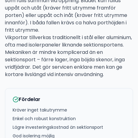
som fälls samman vid öppning. Bladet kan fällas
uppåt och utåt (kräver fritt utrymme framför
porten) eller uppåt och inåt (kräver fritt utrymme
innanför). I båda fallen krävs ca halva porthöjden i
fritt utrymme.
Vikportar tillverkas traditionellt i stål eller aluminium,
ofta med isolerpaneler liknande sektionsportens.
Mekaniken är mindre komplicerad än en
sektionsport – färre lager, inga böjda skenor, inga
vridfjädrar. Det gör servicen enklare men kan ge
kortare livslängd vid intensiv användning.
Fördelar
Kräver inget takutrymme
Enkel och robust konstruktion
Lägre investeringskostnad än sektionsport
God isolering möjlig