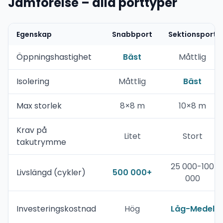
Jämförelse – alla porttyper
Egenskap
Snabbport
Sektionsport
Öppningshastighet
Bäst
Måttlig
Isolering
Måttlig
Bäst
Max storlek
8×8 m
10×8 m
Krav på
Litet
Stort
takutrymme
25 000-100
Livslängd (cykler)
500 000+
000
Investeringskostnad
Hög
Låg-Medel