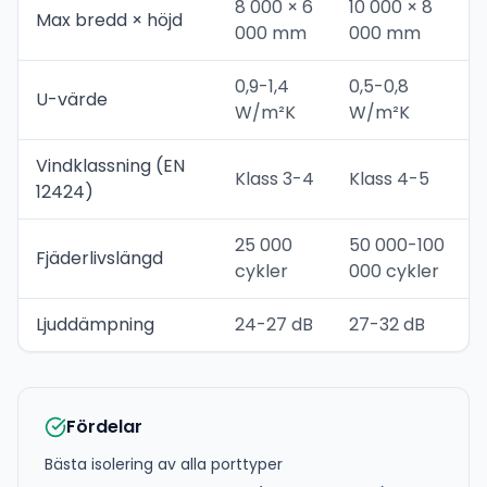
8 000 × 6
10 000 × 8
Max bredd × höjd
000 mm
000 mm
0,9-1,4
0,5-0,8
U-värde
W/m²K
W/m²K
Vindklassning (EN
Klass 3-4
Klass 4-5
12424)
25 000
50 000-100
Fjäderlivslängd
cykler
000 cykler
Ljuddämpning
24-27 dB
27-32 dB
Fördelar
Bästa isolering av alla porttyper