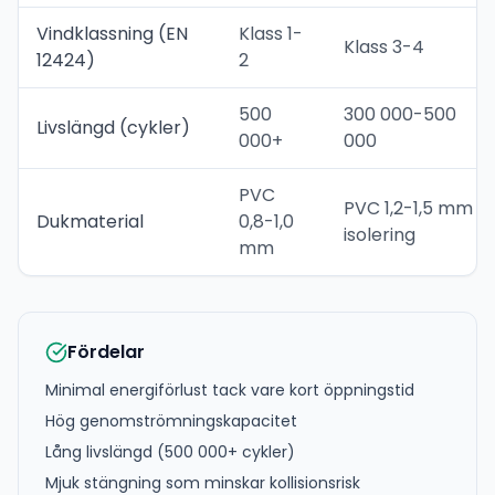
Vindklassning (EN
Klass 1-
Klass 3-4
12424)
2
500
300 000-500
Livslängd (cykler)
000+
000
PVC
PVC 1,2-1,5 mm +
Dukmaterial
0,8-1,0
isolering
mm
Fördelar
Minimal energiförlust tack vare kort öppningstid
Hög genomströmningskapacitet
Lång livslängd (500 000+ cykler)
Mjuk stängning som minskar kollisionsrisk