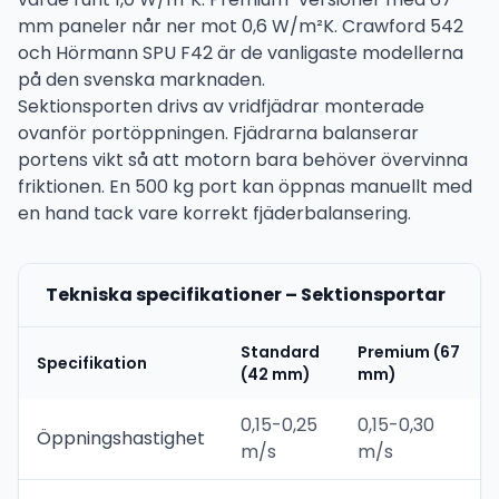
mm paneler når ner mot 0,6 W/m²K. Crawford 542
och Hörmann SPU F42 är de vanligaste modellerna
på den svenska marknaden.
Sektionsporten drivs av vridfjädrar monterade
ovanför portöppningen. Fjädrarna balanserar
portens vikt så att motorn bara behöver övervinna
friktionen. En 500 kg port kan öppnas manuellt med
en hand tack vare korrekt fjäderbalansering.
Tekniska specifikationer – Sektionsportar
Standard
Premium (67
Specifikation
(42 mm)
mm)
0,15-0,25
0,15-0,30
Öppningshastighet
m/s
m/s