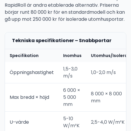
RapidRoll är andra etablerade alternativ. Priserna
börjar runt 80 000 kr för en standardmodell och kan
gå upp mot 250 000 kr för isolerade utomhusportar.
Tekniska specifikationer – Snabbportar
Specifikation
Inomhus
Utomhus/Isolerad
1,5-3,0
Öppningshastighet
1,0-2,0 m/s
m/s
6 000 ×
8 000 × 8 000
Max bredd × höjd
5 000
mm
mm
5-10
U-värde
2,5-4,0 W/m²K
W/m²K