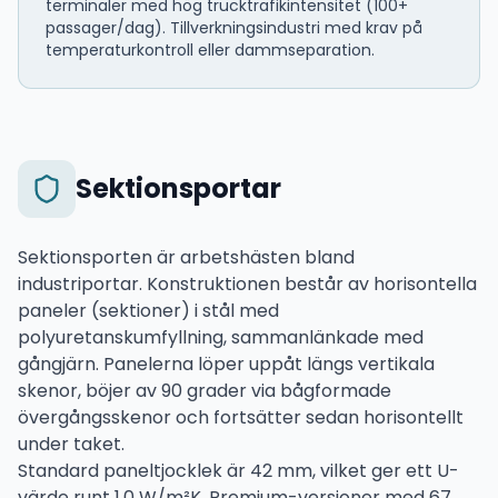
terminaler med hög trucktrafikintensitet (100+
passager/dag). Tillverkningsindustri med krav på
temperaturkontroll eller damm­separation.
Sektionsportar
Sektionsporten är arbetshästen bland
industriportar. Konstruktionen består av horisontella
paneler (sektioner) i stål med
polyuretanskumfyllning, sammanlänkade med
gångjärn. Panelerna löper uppåt längs vertikala
skenor, böjer av 90 grader via bågformade
övergångsskenor och fortsätter sedan horisontellt
under taket.
Standard paneltjocklek är 42 mm, vilket ger ett U-
värde runt 1,0 W/m²K. Premium-versioner med 67