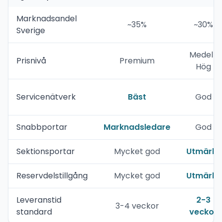
Marknadsandel
~35%
~30%
Sverige
Medel-
Prisnivå
Premium
Hög
Servicenätverk
Bäst
God
Snabbportar
Marknadsledare
God
Sektionsportar
Mycket god
Utmärkt
Reservdelstillgång
Mycket god
Utmärkt
Leveranstid
2-3
3-4 veckor
standard
veckor