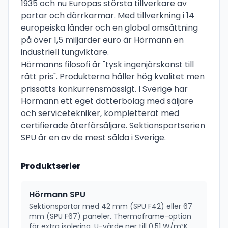
1935 och nu Europas största tillverkare av
portar och dörrkarmar. Med tillverkning i 14
europeiska länder och en global omsättning
på över 1,5 miljarder euro är Hörmann en
industriell tungviktare.
Hörmanns filosofi är "tysk ingenjörskonst till
rätt pris". Produkterna håller hög kvalitet men
prissätts konkurrensmässigt. I Sverige har
Hörmann ett eget dotterbolag med säljare
och servicetekniker, kompletterat med
certifierade återförsäljare. Sektionsportserien
SPU är en av de mest sålda i Sverige.
Produktserier
Hörmann SPU
Sektionsportar med 42 mm (SPU F42) eller 67
mm (SPU F67) paneler. Thermoframe-option
för extra isolering. U-värde ner till 0,51 W/m²K.