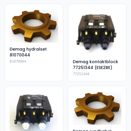
Demag hydralset
81070044
Demag kontaktblock
81070044
77251344 (ESE2BE)
77251344