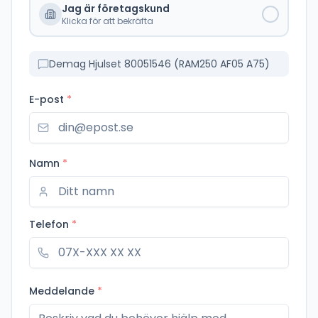
Jag är företagskund
Klicka för att bekräfta
Demag Hjulset 80051546 (RAM250 AF05 A75)
E-post
*
Namn
*
Telefon
*
Meddelande
*