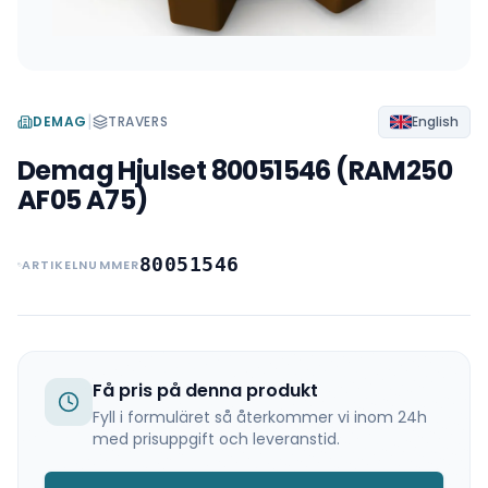
|
DEMAG
TRAVERS
English
Demag Hjulset 80051546 (RAM250
AF05 A75)
80051546
ARTIKELNUMMER
Få pris på denna produkt
Fyll i formuläret så återkommer vi inom 24h
med prisuppgift och leveranstid.