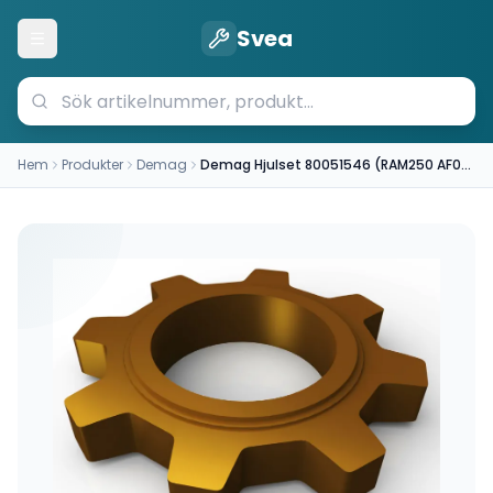
Svea
Öppna meny
Hem
Produkter
Demag
Demag Hjulset 80051546 (RAM250 AF05 A75)