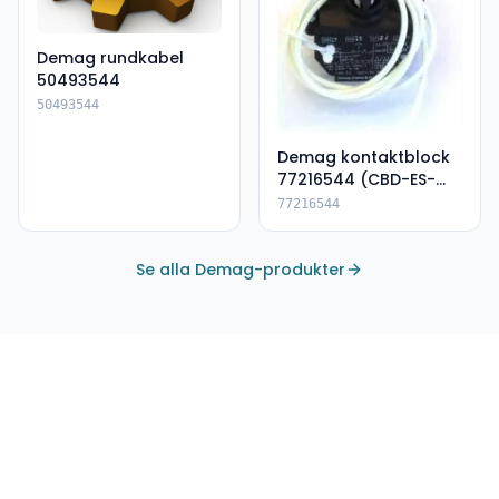
Demag rundkabel
50493544
50493544
Demag kontaktblock
77216544 (CBD-ES-
DSK)
77216544
Se alla Demag-produkter