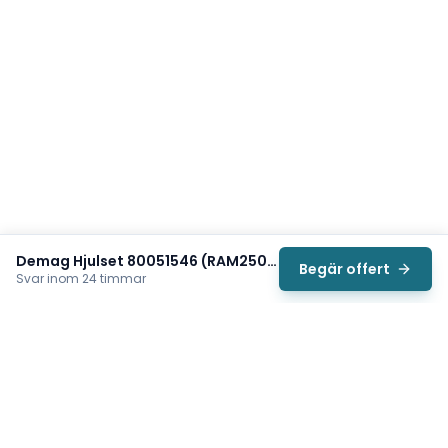
Demag Hjulset 80051546 (RAM250 AF05 A75)
Begär offert
Svar inom 24 timmar