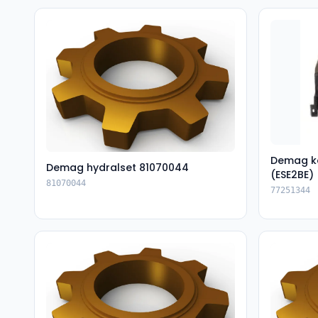
Demag k
Demag hydralset 81070044
(ESE2BE)
81070044
77251344