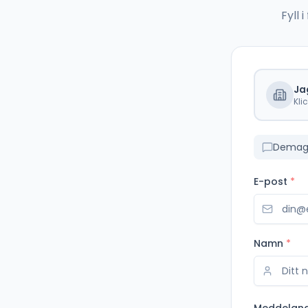
Fyll
Ja
Kli
Demag 
E-post
*
Namn
*