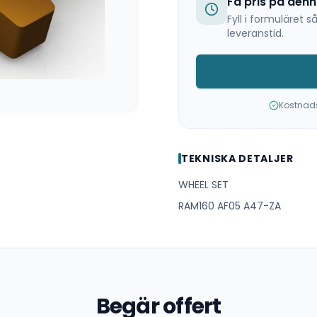
Få pris på den
Fyll i formuläret
leveranstid.
Kostnadsf
TEKNISKA DETALJER
WHEEL SET
RAM160 AF05 A47-ZA
Begär offert