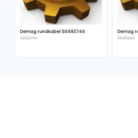
Demag rundkabel 50493744
Demag r
50493744
50493644