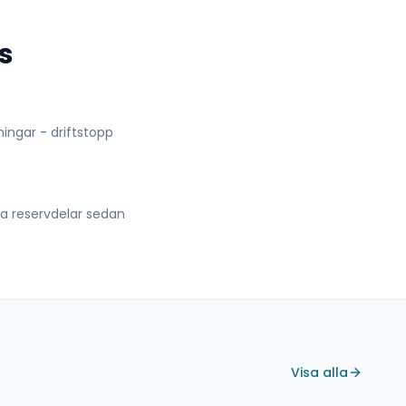
s
lningar - driftstopp
lla reservdelar sedan
Visa alla