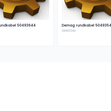
undkabel 50493644
Demag rundkabel 504935
50493544