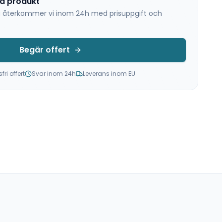
na produkt
 så återkommer vi inom 24h med prisuppgift och
Begär offert
ri offert
Svar inom 24h
Leverans inom EU