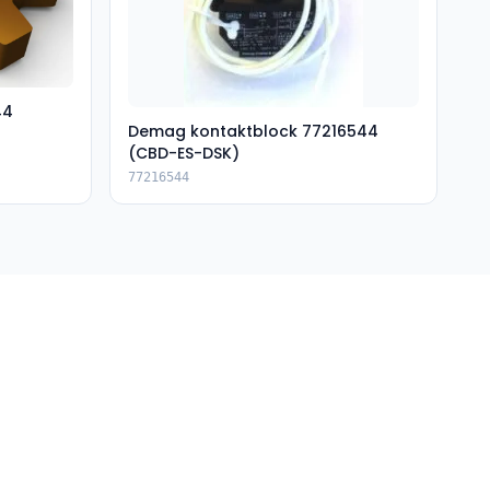
44
Demag kontaktblock 77216544
(CBD-ES-DSK)
77216544