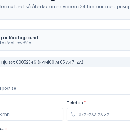
 i formuläret så återkommer vi inom 24 timmar med prisup
g är företagskund
cka för att bekräfta
Hjulset 80052346 (RAM160 AF05 A47-ZA)
Telefon
*