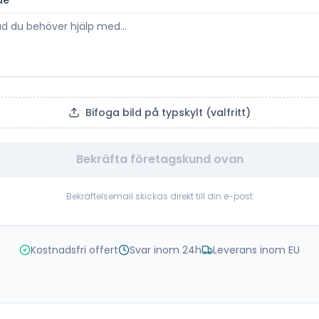
de
*
Bifoga bild på typskylt (valfritt)
Bekräfta företagskund ovan
Bekräftelsemail skickas direkt till din e-post
Kostnadsfri offert
Svar inom 24h
Leverans inom EU