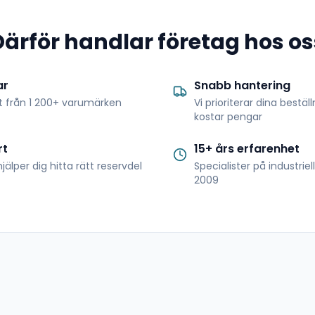
Därför handlar företag hos os
ar
Snabb hantering
t från 1 200+ varumärken
Vi prioriterar dina bestäl
kostar pengar
rt
15+ års erfarenhet
jälper dig hitta rätt reservdel
Specialister på industrie
2009