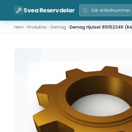
Svea Reservdelar
Hem
Produkter
Demag
Demag Hjulset 80052346 (R