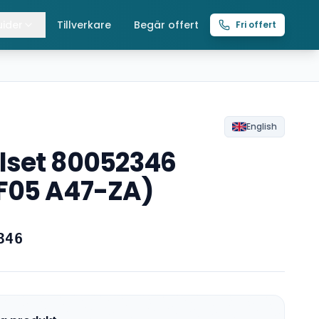
ider
Tillverkare
Begär offert
Fri offert
lla guider
raverser
ättingtelfrar
English
lset 80052346
intelfrar
F05 A47-ZA)
346