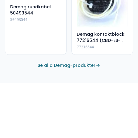
Demag rundkabel
50493544
50493544
Demag kontaktblock
77216544 (CBD-ES-
DSK)
77216544
Se alla Demag-produkter