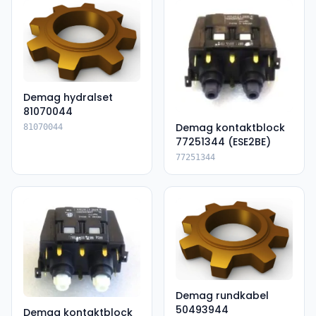
Demag hydralset
81070044
Demag kontaktblock
81070044
77251344 (ESE2BE)
77251344
Demag rundkabel
50493944
Demag kontaktblock