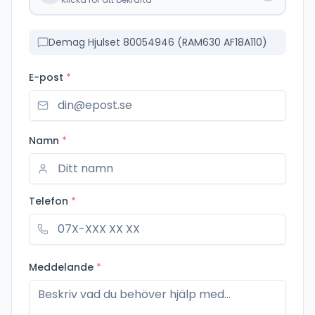
Demag Hjulset 80054946 (RAM630 AF18A110)
E-post
*
Namn
*
Telefon
*
Meddelande
*