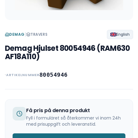
|
DEMAG
TRAVERS
English
Demag Hjulset 80054946 (RAM630
AF18A110)
80054946
ARTIKELNUMMER
Få pris på denna produkt
Fyll i formuläret så återkommer vi inom 24h
med prisuppgift och leveranstid.