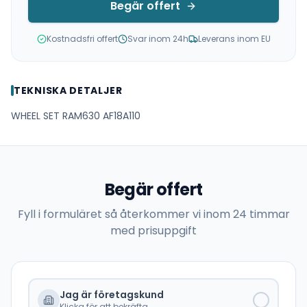
Begär offert
Kostnadsfri offert
Svar inom 24h
Leverans inom EU
TEKNISKA DETALJER
WHEEL SET RAM630 AF18A110
Begär offert
Fyll i formuläret så återkommer vi inom 24 timmar
med prisuppgift
Jag är företagskund
Klicka för att bekräfta