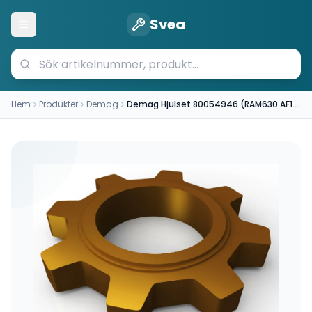
Svea
Öppna meny
Hem
Produkter
Demag
Demag Hjulset 80054946 (RAM630 AF18A110)