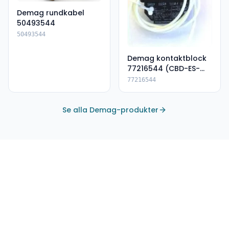
Demag rundkabel
50493544
50493544
Demag kontaktblock
77216544 (CBD-ES-
DSK)
77216544
Se alla Demag-produkter