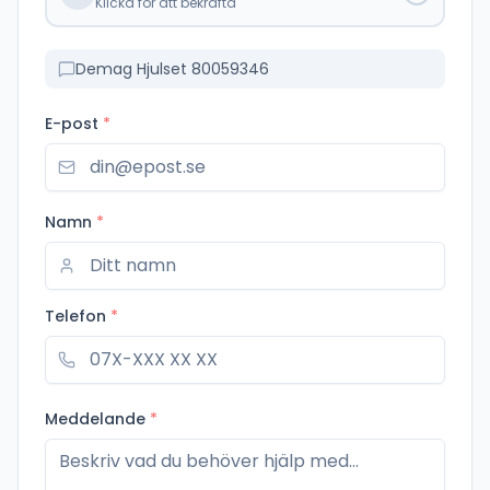
Klicka för att bekräfta
Demag Hjulset 80059346
E-post
*
Namn
*
Telefon
*
Meddelande
*