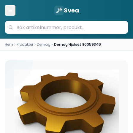
Svea
Öppna meny
Hem
Produkter
Demag
Demag Hjulset 80059346