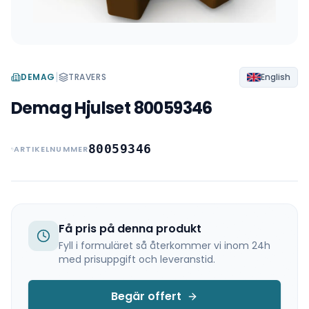
|
DEMAG
TRAVERS
English
Demag Hjulset 80059346
80059346
ARTIKELNUMMER
Få pris på denna produkt
Fyll i formuläret så återkommer vi inom 24h
med prisuppgift och leveranstid.
Begär offert