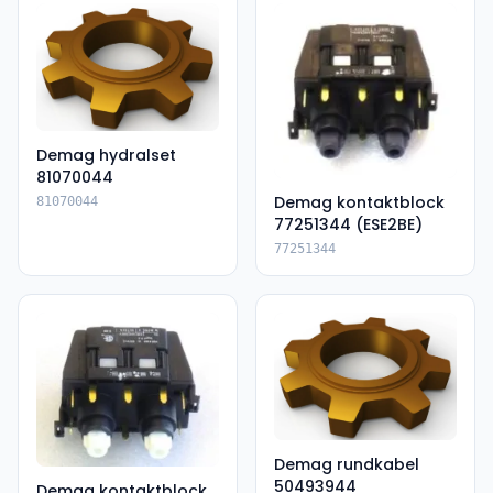
Demag hydralset
81070044
Demag kontaktblock
81070044
77251344 (ESE2BE)
77251344
Demag rundkabel
50493944
Demag kontaktblock