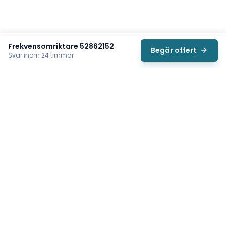
Frekvensomriktare 52862152
Begär offert
Svar inom 24 timmar
Svea
Vi hjälper svenska underhållsteam hitta rätt reservdelar till
traverser, telfrar, industriportar och hissar — så att
produktionen kan fortsätta rulla. Sedan 2009.
Org.nr: 559485-6410