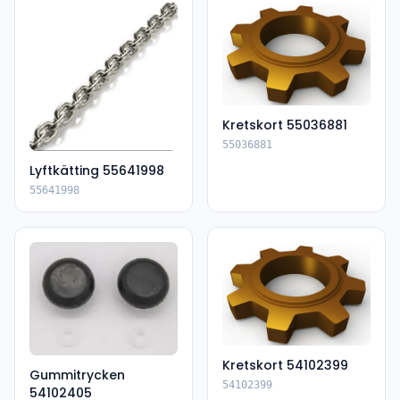
Kretskort 55036881
55036881
Lyftkätting 55641998
55641998
Kretskort 54102399
Gummitrycken
54102399
54102405