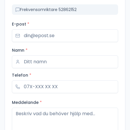
Frekvensomriktare 52862152
E-post
*
Namn
*
Telefon
*
Meddelande
*