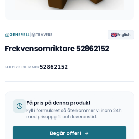
|
GENERELL
TRAVERS
English
Frekvensomriktare 52862152
52862152
ARTIKELNUMMER
Få pris på denna produkt
Fyll i formuläret så återkommer vi inom 24h
med prisuppgift och leveranstid.
Begär offert