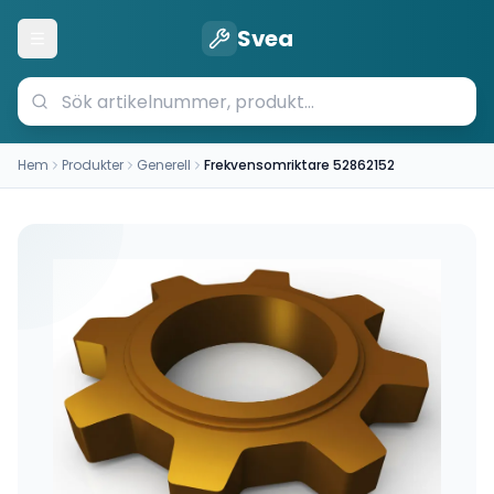
Svea
Öppna meny
Hem
Produkter
Generell
Frekvensomriktare 52862152