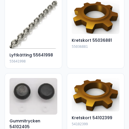
Kretskort 55036881
55036881
Lyftkätting 55641998
55641998
Kretskort 54102399
Gummitrycken
54102399
54102405