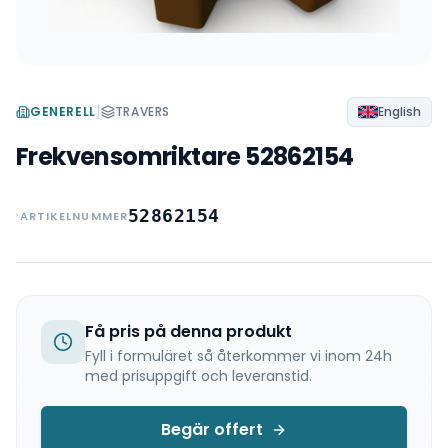
|
GENERELL
TRAVERS
English
Frekvensomriktare 52862154
52862154
ARTIKELNUMMER
Få pris på denna produkt
Fyll i formuläret så återkommer vi inom 24h
med prisuppgift och leveranstid.
Begär offert