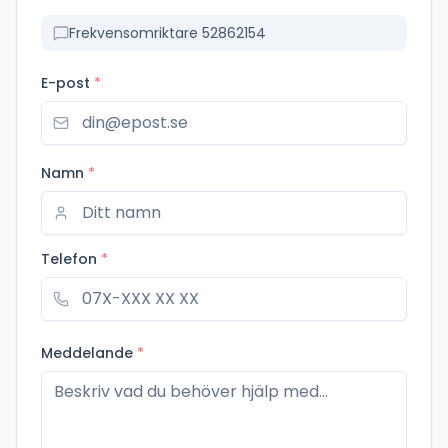
Frekvensomriktare 52862154
E-post
*
Namn
*
Telefon
*
Meddelande
*