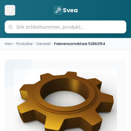
Svea
Öppna meny
Hem
Produkter
Generell
Frekvensomriktare 52862154