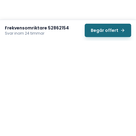
Frekvensomriktare 52862154
Begär offert
Svar inom 24 timmar
Svea
Vi hjälper svenska underhållsteam hitta rätt reservdelar till
traverser, telfrar, industriportar och hissar — så att
produktionen kan fortsätta rulla. Sedan 2009.
Org.nr: 559485-6410