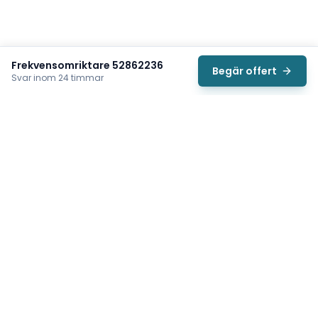
Frekvensomriktare 52862236
Begär offert
Svar inom 24 timmar
Svea
Vi hjälper svenska underhållsteam hitta rätt reservdelar till
traverser, telfrar, industriportar och hissar — så att
produktionen kan fortsätta rulla. Sedan 2009.
Org.nr: 559485-6410