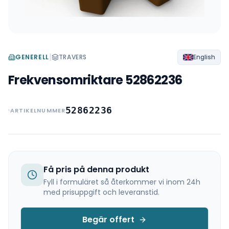
|
GENERELL
TRAVERS
English
Frekvensomriktare 52862236
52862236
ARTIKELNUMMER
Få pris på denna produkt
Fyll i formuläret så återkommer vi inom 24h
med prisuppgift och leveranstid.
Begär offert