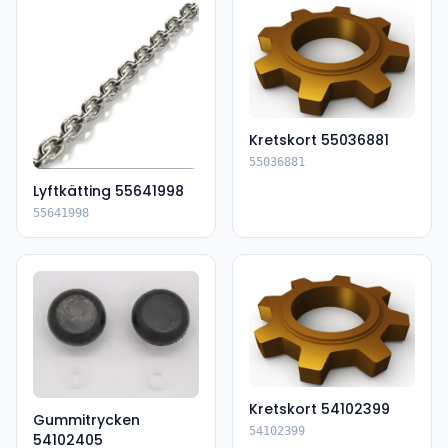
Kretskort 55036881
55036881
Lyftkätting 55641998
55641998
Kretskort 54102399
Gummitrycken
54102399
54102405