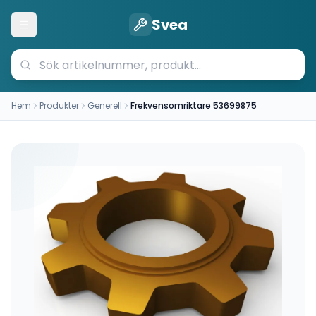
Svea
Öppna meny
Hem
Produkter
Generell
Frekvensomriktare 53699875