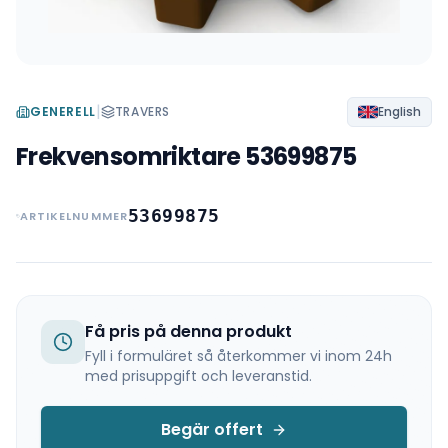
|
GENERELL
TRAVERS
English
Frekvensomriktare 53699875
53699875
ARTIKELNUMMER
Få pris på denna produkt
Fyll i formuläret så återkommer vi inom 24h
med prisuppgift och leveranstid.
Begär offert