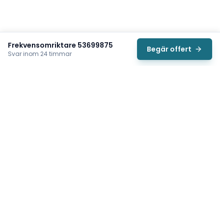
Frekvensomriktare 53699875
Begär offert
Svar inom 24 timmar
Svea
Vi hjälper svenska underhållsteam hitta rätt reservdelar till
traverser, telfrar, industriportar och hissar — så att
produktionen kan fortsätta rulla. Sedan 2009.
Org.nr: 559485-6410