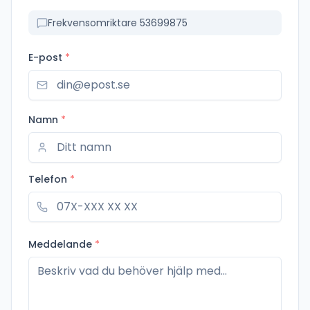
Frekvensomriktare 53699875
E-post
*
Namn
*
Telefon
*
Meddelande
*