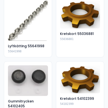
Kretskort 55036881
55036881
Lyftkätting 55641998
55641998
Kretskort 54102399
Gummitrycken
54102399
54102405