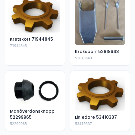
Kretskort 71944845
71944845
Krokspärr 52818643
52818643
Manöverdonsknapp
52299965
Linledare 53410337
52299965
53410337