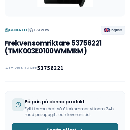
|
GENERELL
TRAVERS
English
Frekvensomriktare 53756221
(TMK003E0100WMMRM)
53756221
ARTIKELNUMMER
Få pris på denna produkt
Fyll i formuläret så återkommer vi inom 24h
med prisuppgift och leveranstid.