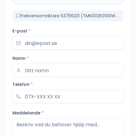
Frekvensomriktare 53756221 (TMK003E0100WMMRM)
E-post
*
Namn
*
Telefon
*
Meddelande
*