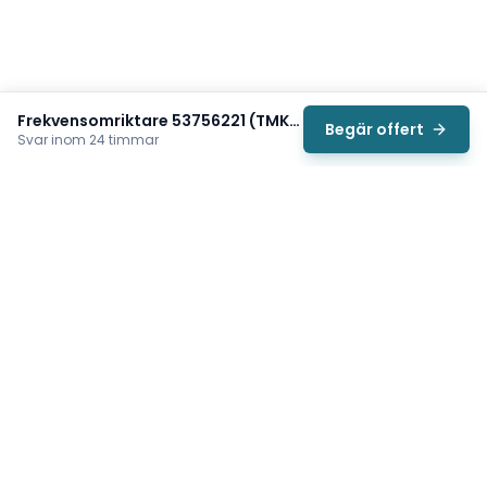
Frekvensomriktare 53756221 (TMK003E0100WMMRM)
Begär offert
Svar inom 24 timmar
Svea
Vi hjälper svenska underhållsteam hitta rätt reservdelar till
traverser, telfrar, industriportar och hissar — så att
produktionen kan fortsätta rulla. Sedan 2009.