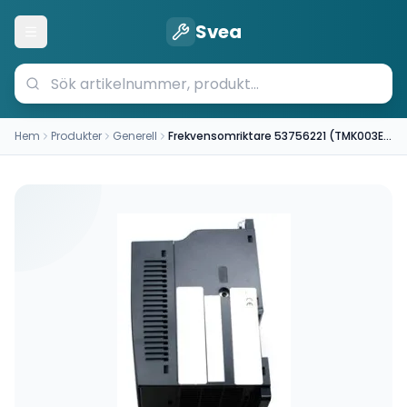
Svea
Öppna meny
Hem
Produkter
Generell
Frekvensomriktare 53756221 (TMK003E0100WMMRM)