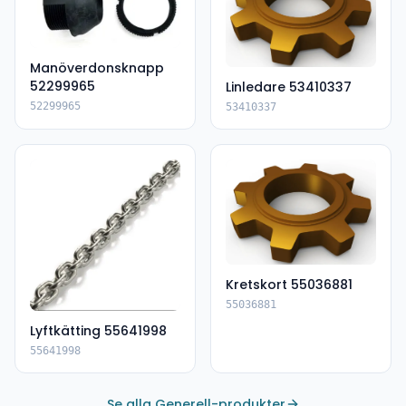
Manöverdonsknapp
52299965
Linledare 53410337
52299965
53410337
Kretskort 55036881
55036881
Lyftkätting 55641998
55641998
Se alla Generell-produkter