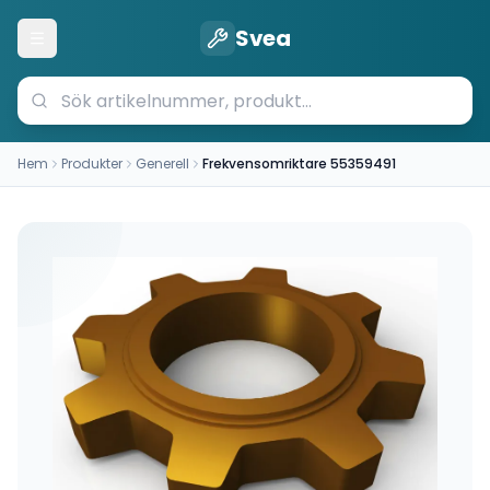
Svea
Öppna meny
Hem
Produkter
Generell
Frekvensomriktare 55359491