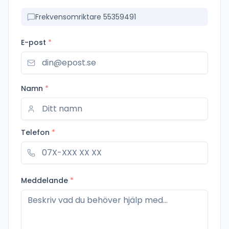
Frekvensomriktare 55359491
E-post
*
Namn
*
Telefon
*
Meddelande
*