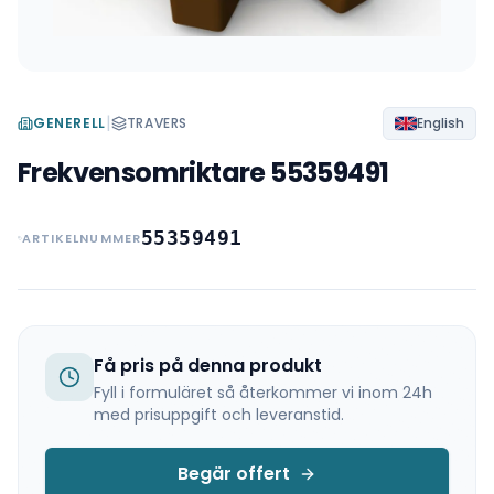
|
GENERELL
TRAVERS
English
Frekvensomriktare 55359491
55359491
ARTIKELNUMMER
Få pris på denna produkt
Fyll i formuläret så återkommer vi inom 24h
med prisuppgift och leveranstid.
Begär offert