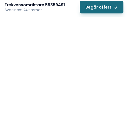
Frekvensomriktare 55359491
Begär offert
Svar inom 24 timmar
Svea
Vi hjälper svenska underhållsteam hitta rätt reservdelar till
traverser, telfrar, industriportar och hissar — så att
produktionen kan fortsätta rulla. Sedan 2009.
Org.nr: 559485-6410
Tips för snabbare offert