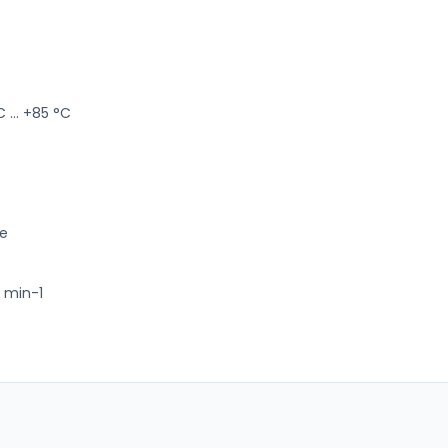
... +85 °C
le
0 min-1