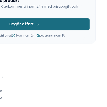
na produkt
 så återkommer vi inom 24h med prisuppgift och
Begär offert
ri offert
Svar inom 24h
Leverans inom EU
nd
ce
ce