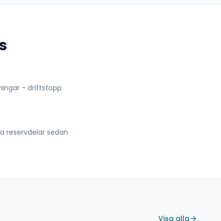
s
lningar - driftstopp
lla reservdelar sedan
Visa alla