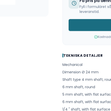
Få pris på den
Fyll i formuläret
leveranstid.
Kostnadsf
TEKNISKA DETALJER
Mechanical
Dimension Ø 24 mm
Shaft type 4 mm shaft, rou
6 mm shaft, round
5 mm shaft, with flat surfa
6 mm shaft, with flat surfa
1/4 " shaft, with flat surface