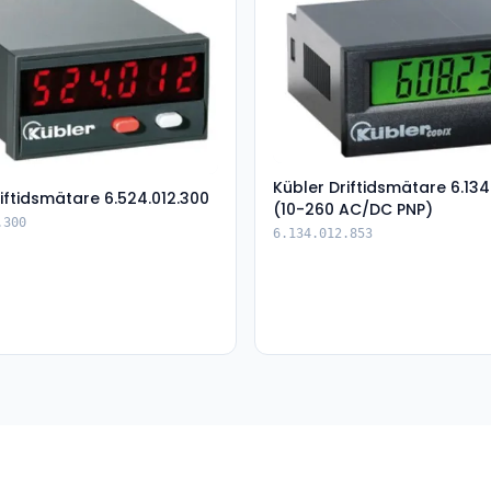
Kübler Driftidsmätare 6.134
iftidsmätare 6.524.012.300
(10-260 AC/DC PNP)
.300
6.134.012.853