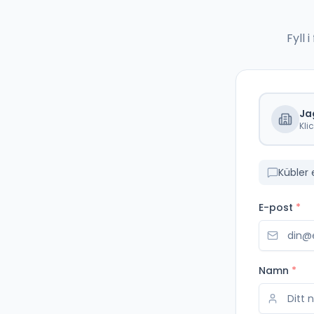
Fyll
Ja
Kli
Kübler 
E-post
*
Namn
*