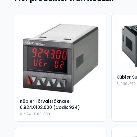
Kübler S
6.130.012
Kübler Förvalsräknare
6.924.0102.000 (Codix 924)
6.924.0102.000