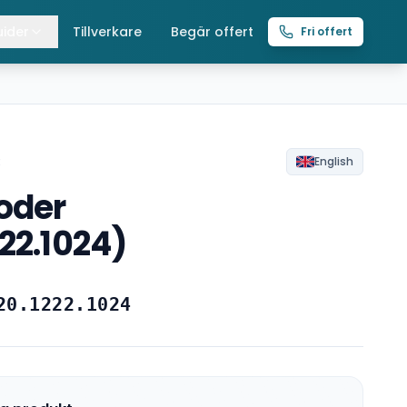
ider
Tillverkare
Begär offert
Fri offert
lla guider
raverser
ättingtelfrar
R
English
oder
intelfrar
22.1024)
20.1222.1024