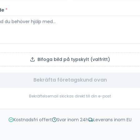
de
*
Bifoga bild på typskylt (valfritt)
Bekräfta företagskund ovan
Bekräftelsemail skickas direkt till din e-post
Kostnadsfri offert
Svar inom 24h
Leverans inom EU