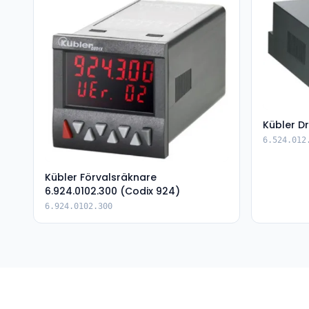
Kübler Dr
6.524.012
Kübler Förvalsräknare
6.924.0102.300 (Codix 924)
6.924.0102.300