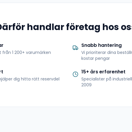
Därför handlar företag hos os
ar
Snabb hantering
t från 1 200+ varumärken
Vi prioriterar dina bestäl
kostar pengar
rt
15+ års erfarenhet
jälper dig hitta rätt reservdel
Specialister på industrie
2009