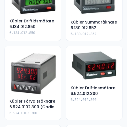
Kübler Driftidsmätare
Kübler Summaräknare
6.134.012.850
6.130.012.852
6.134.012.850
6.130.012.852
Kübler Driftidsmätare
6.524.012.300
6.524.012.300
Kübler Förvalsräknare
6.924.0102.300 (Codix
924)
6.924.0102.300