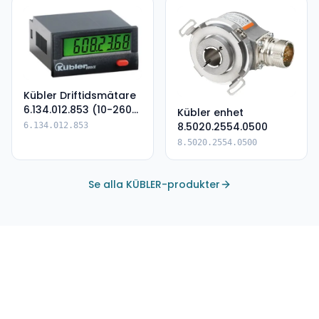
Kübler Driftidsmätare
6.134.012.853 (10-260
Kübler enhet
AC/DC PNP)
8.5020.2554.0500
6.134.012.853
8.5020.2554.0500
Se alla KÜBLER-produkter