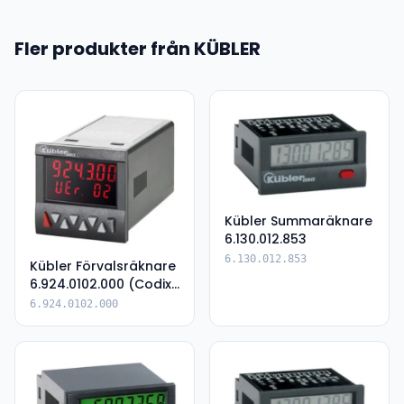
Fler produkter från KÜBLER
Kübler Summaräknare
6.130.012.853
6.130.012.853
Kübler Förvalsräknare
6.924.0102.000 (Codix
924)
6.924.0102.000