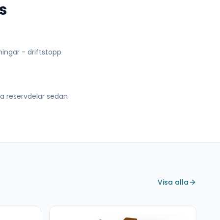
s
lningar - driftstopp
lla reservdelar sedan
Visa alla