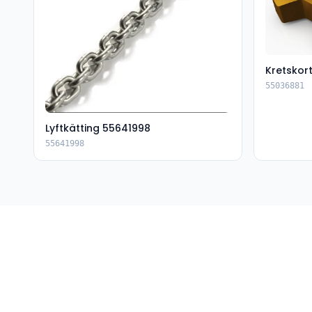
Kretskor
55036881
Lyftkätting 55641998
55641998