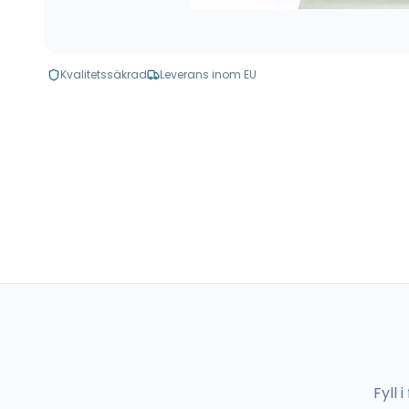
Kvalitetssäkrad
Leverans inom EU
Fyll