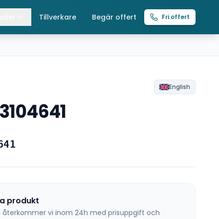
ider
Tillverkare
Begär offert
Fri offert
lla guider
raverser
ättingtelfrar
R
English
53104641
intelfrar
641
na produkt
 så återkommer vi inom 24h med prisuppgift och