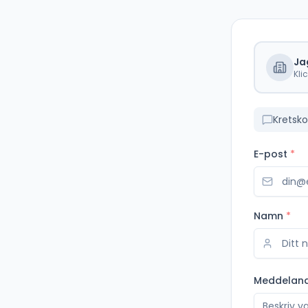
Ja
Kli
Kretsko
E-post
*
Namn
*
Meddelan