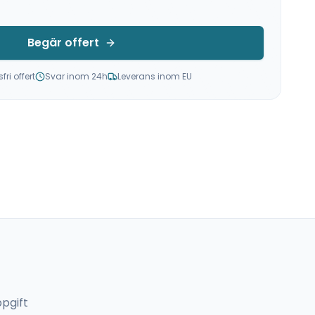
Begär offert
ri offert
Svar inom 24h
Leverans inom EU
pgift