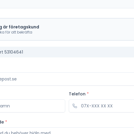
g är företagskund
cka för att bekräfta
rt 53104641
Telefon
*
de
*