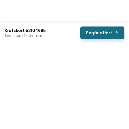
Kretskort 53104695
Begär offert
Svar inom 24 timmar
Svea
Vi hjälper svenska underhållsteam hitta rätt reservdelar till
traverser, telfrar, industriportar och hissar — så att
produktionen kan fortsätta rulla. Sedan 2009.