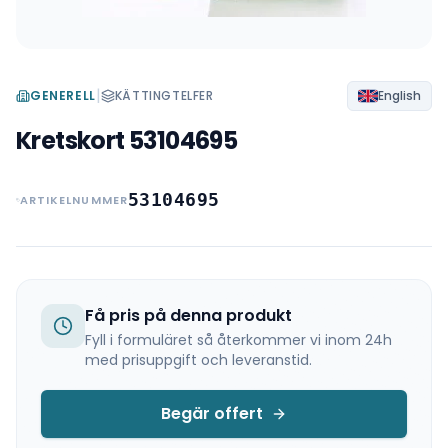
|
GENERELL
KÄTTINGTELFER
English
Kretskort 53104695
53104695
ARTIKELNUMMER
Få pris på denna produkt
Fyll i formuläret så återkommer vi inom 24h
med prisuppgift och leveranstid.
Begär offert