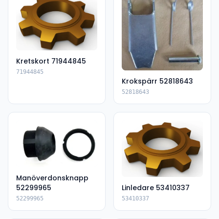
Kretskort 71944845
71944845
Krokspärr 52818643
52818643
Manöverdonsknapp
52299965
Linledare 53410337
52299965
53410337