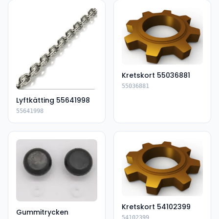
Kretskort 55036881
55036881
Lyftkätting 55641998
55641998
Kretskort 54102399
Gummitrycken
54102399