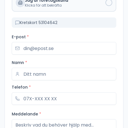
Jag är företagskund
Klicka för att bekräfta
Kretskort 53104642
E-post
*
Namn
*
Telefon
*
Meddelande
*