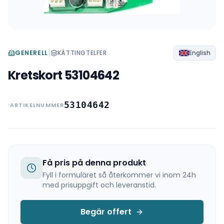
|
GENERELL
KÄTTINGTELFER
English
Kretskort 53104642
53104642
ARTIKELNUMMER
Få pris på denna produkt
Fyll i formuläret så återkommer vi inom 24h
med prisuppgift och leveranstid.
Begär offert