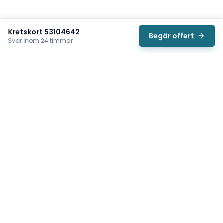
Kretskort 53104642
Begär offert
Svar inom 24 timmar
Svea
Vi hjälper svenska underhållsteam hitta rätt reservdelar till
traverser, telfrar, industriportar och hissar — så att
produktionen kan fortsätta rulla. Sedan 2009.
Org.nr: 559485-6410