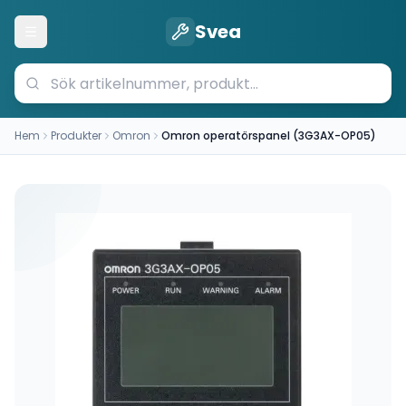
Svea
Öppna meny
Hem
Produkter
Omron
Omron operatörspanel (3G3AX-OP05)