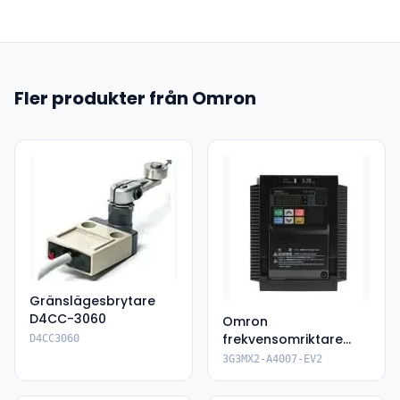
Fler produkter från Omron
Gränslägesbrytare
D4CC-3060
Omron
frekvensomriktare
D4CC3060
3G3MX2-A4007-EV2
3G3MX2-A4007-EV2