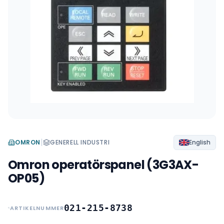
|
OMRON
GENERELL INDUSTRI
English
Omron operatörspanel (3G3AX-
OP05)
021-215-8738
ARTIKELNUMMER