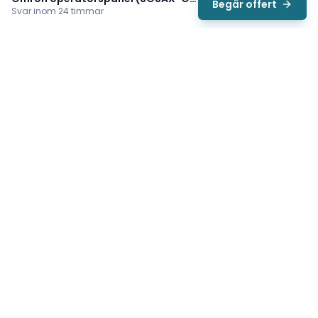
Begär offert
Svar inom 24 timmar
Svea
Vi hjälper svenska underhållsteam hitta rätt reservdelar till
traverser, telfrar, industriportar och hissar — så att
produktionen kan fortsätta rulla. Sedan 2009.
Org.nr: 559485-6410
Tips för snabbare offert
Tillverkarens namn (t.ex. Demag)
✓