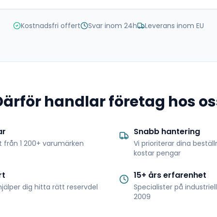
Kostnadsfri offert
Svar inom 24h
Leverans inom EU
Därför handlar företag hos os
ar
Snabb hantering
t från 1 200+ varumärken
Vi prioriterar dina bestäl
kostar pengar
rt
15+ års erfarenhet
jälper dig hitta rätt reservdel
Specialister på industrie
2009