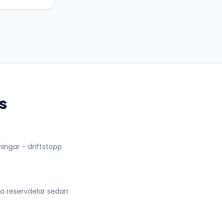
s
lningar - driftstopp
lla reservdelar sedan