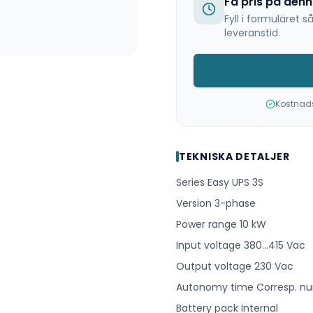
Få pris på den
Fyll i formuläret
leveranstid.
Kostnadsf
TEKNISKA DETALJER
Series Easy UPS 3S
Version 3-phase
Power range 10 kW
Input voltage 380…415 Vac
Output voltage 230 Vac
Autonomy time Corresp. nu
Battery pack Internal