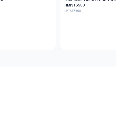
Schneider Electric operatö
HMIST6500
HMIST6500