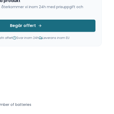
na produkt
 så återkommer vi inom 24h med prisuppgift och
Begär offert
ri offert
Svar inom 24h
Leverans inom EU
mber of batteries