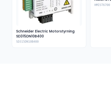
HMIST6700
Schneider Electric Motorstyrning
SD315DN10B400
SD315DN10B400