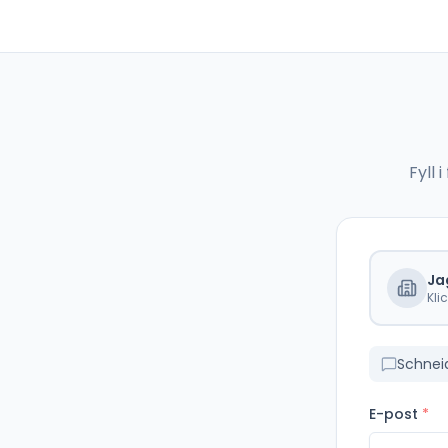
Fyll
Ja
Kli
Schneid
E-post
*