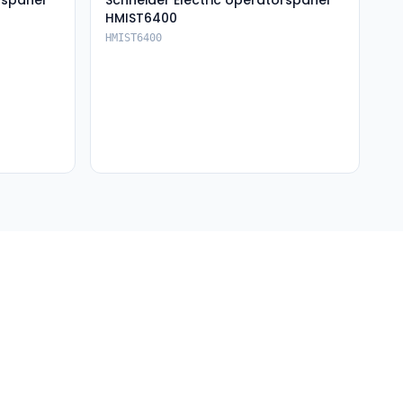
rspanel
Schneider Electric operatörspanel
HMIST6400
HMIST6400