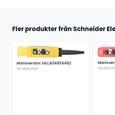
Fler produkter från Schneider Ele
Manöver
Manöverdon XACA04834492
XACA6915Z
XACA04834492