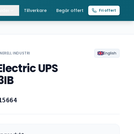
ider
Tillverkare
Begär offert
Fri offert
lla guider
raverser
ättingtelfrar
NERELL INDUSTRI
English
lectric UPS
intelfrar
3IB
15664