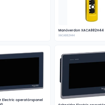
Manöverdon XACA882H44
XACA882H44
r Electric operatörspanel
00