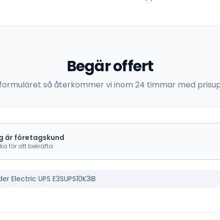
Begär offert
 i formuläret så återkommer vi inom 24 timmar med prisup
g är företagskund
cka för att bekräfta
er Electric UPS E3SUPS10K3IB