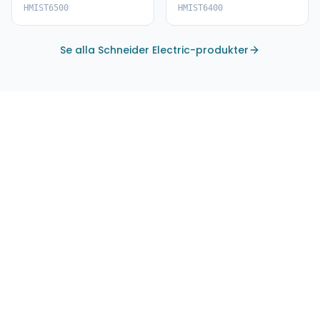
HMIST6500
HMIST6400
HMIST6500
HMIST6400
Se alla Schneider Electric-produkter