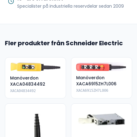
Specialister på industriella reservdelar sedan 2009
Fler produkter från Schneider Electric
Manöverdon
Manöverdon
XACA6915ZH7L006
XACA04834492
XACA6915ZH7L006
XACA04834492