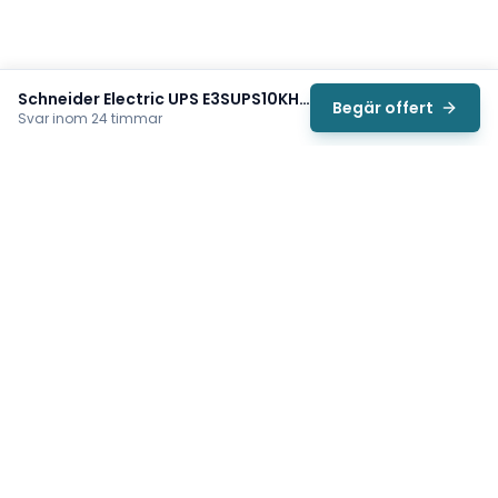
Schneider Electric UPS E3SUPS10KHB2
Begär offert
Svar inom 24 timmar
Svea
Vi hjälper svenska underhållsteam hitta rätt reservdelar till
traverser, telfrar, industriportar och hissar — så att
produktionen kan fortsätta rulla. Sedan 2009.
Org.nr: 559485-6410