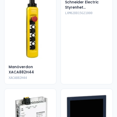
Schneider Electric
Styrenhet
LXM62DD15G21000
LXM62DD15G21000
Manöverdon
XACA882H44
XACA882H44