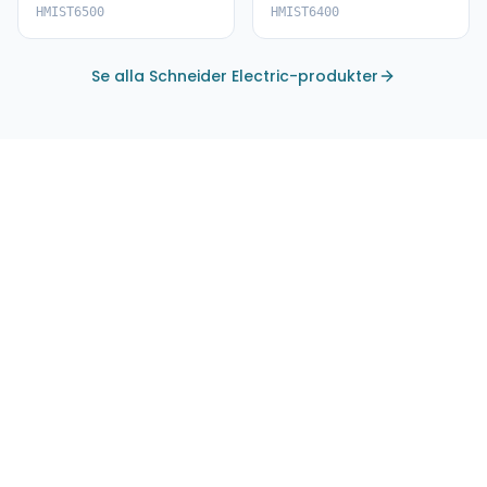
HMIST6500
HMIST6400
HMIST6500
HMIST6400
Se alla Schneider Electric-produkter