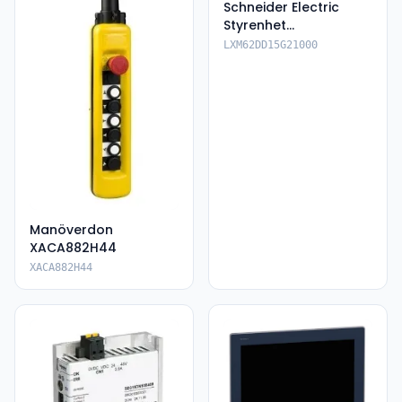
Schneider Electric
Styrenhet
LXM62DD15G21000
LXM62DD15G21000
Manöverdon
XACA882H44
XACA882H44