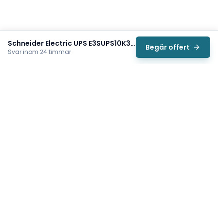
Schneider Electric UPS E3SUPS10K3IB1
Begär offert
Svar inom 24 timmar
Svea
Vi hjälper svenska underhållsteam hitta rätt reservdelar till
traverser, telfrar, industriportar och hissar — så att
produktionen kan fortsätta rulla. Sedan 2009.
Org.nr: 559485-6410