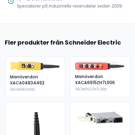
Specialister på industriella reservdelar sedan 2009
Fler produkter från Schneider Electric
Manöverdon
Manöverdon
XACA6915ZH7L006
XACA04834492
XACA6915ZH7L006
XACA04834492