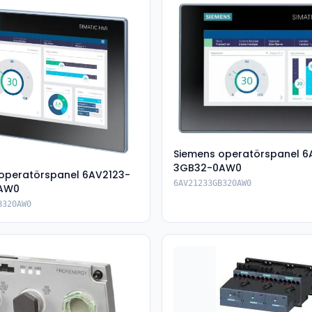
Siemens operatörspanel 6
3GB32-0AW0
operatörspanel 6AV2123-
6AV21233GB320AW0
AW0
B320AW0