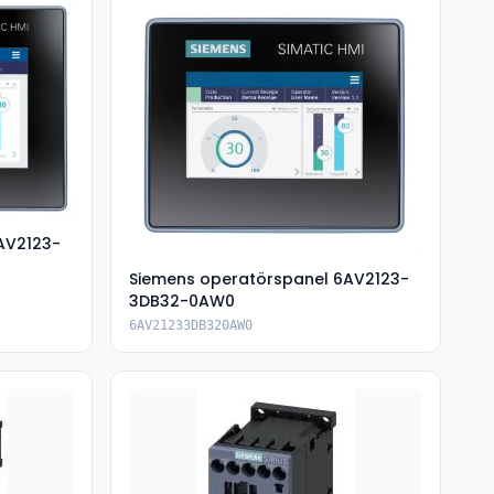
AV2123-
Siemens operatörspanel 6AV2123-
3DB32-0AW0
6AV21233DB320AW0