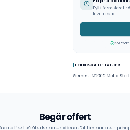
Få pris på den
Fyll i formuläret
leveranstid.
Kostnadsf
TEKNISKA DETALJER
Siemens M200D Motor Starter
Begär offert
 i formuläret så återkommer vi inom 24 timmar med prisup