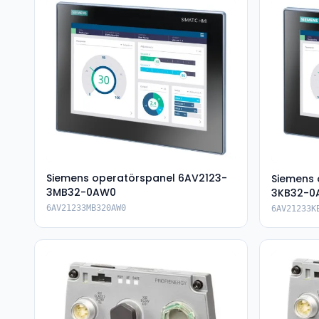
Siemens operatörspanel 6AV2123-
Siemens 
3MB32-0AW0
3KB32-0
6AV21233MB320AW0
6AV21233K