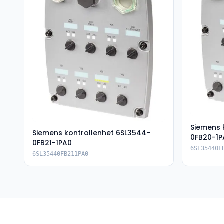
Siemens 
Siemens kontrollenhet 6SL3544-
0FB20-1P
0FB21-1PA0
6SL35440F
6SL35440FB211PA0