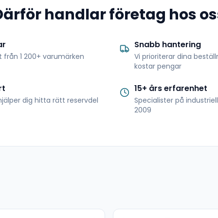
Därför handlar företag hos os
ar
Snabb hantering
t från 1 200+ varumärken
Vi prioriterar dina bestäl
kostar pengar
rt
15+ års erfarenhet
jälper dig hitta rätt reservdel
Specialister på industrie
2009