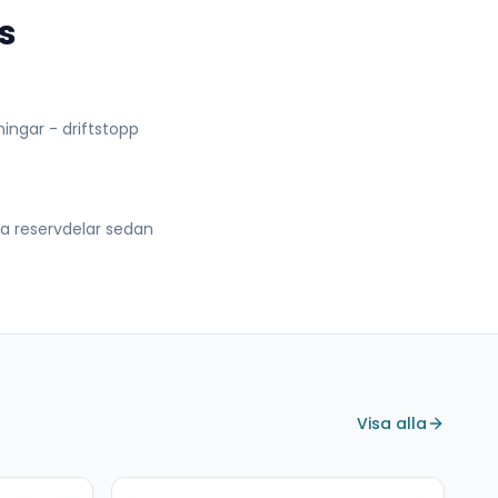
s
lningar - driftstopp
lla reservdelar sedan
Visa alla