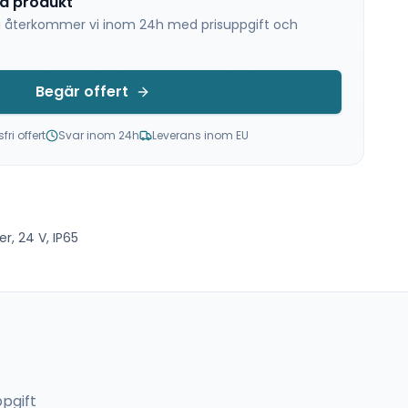
na produkt
 så återkommer vi inom 24h med prisuppgift och
Begär offert
ri offert
Svar inom 24h
Leverans inom EU
, 24 V, IP65
pgift