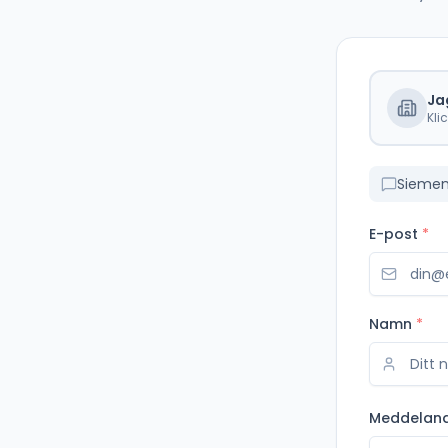
Ja
Kli
Siemen
E-post
*
Namn
*
Meddelan