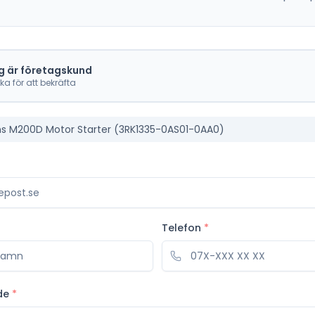
g är företagskund
cka för att bekräfta
s M200D Motor Starter (3RK1335-0AS01-0AA0)
Telefon
*
de
*