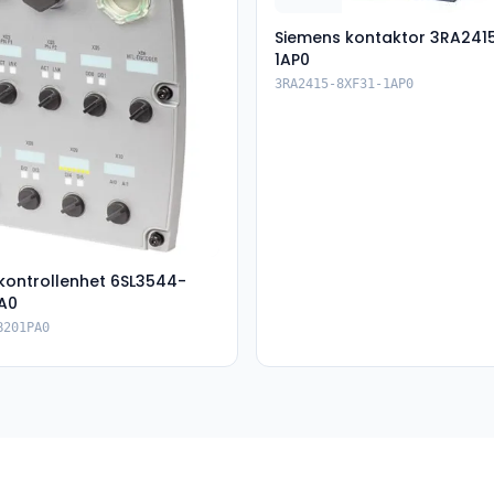
Siemens kontaktor 3RA241
1AP0
3RA2415-8XF31-1AP0
kontrollenhet 6SL3544-
A0
B201PA0