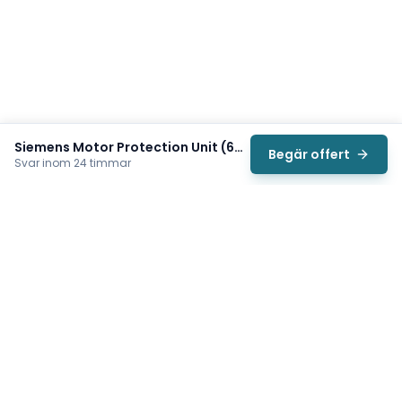
Siemens Motor Protection Unit (6SE6400-3CC00-2AD3)
Begär offert
Svar inom 24 timmar
Svea
Vi hjälper svenska underhållsteam hitta rätt reservdelar till