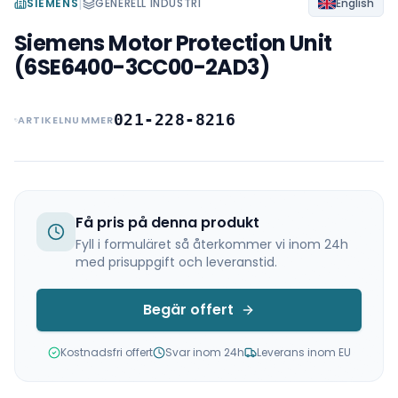
|
SIEMENS
GENERELL INDUSTRI
English
Siemens Motor Protection Unit
(6SE6400-3CC00-2AD3)
021-228-8216
ARTIKELNUMMER
Få pris på denna produkt
Fyll i formuläret så återkommer vi inom 24h
med prisuppgift och leveranstid.
Begär offert
Kostnadsfri offert
Svar inom 24h
Leverans inom EU