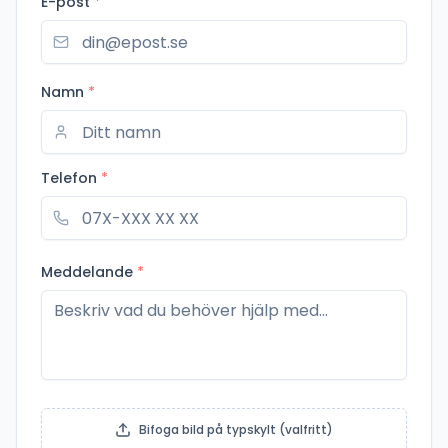
E-post
*
Namn
*
Telefon
*
Meddelande
*
Bifoga bild på typskylt (valfritt)