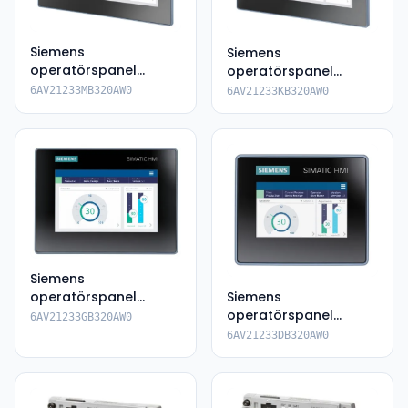
Siemens
Siemens
operatörspanel
operatörspanel
6AV2123-3MB32-
6AV2123-3KB32-0AW0
6AV21233MB320AW0
6AV21233KB320AW0
0AW0
Siemens
operatörspanel
Siemens
6AV2123-3GB32-
operatörspanel
6AV21233GB320AW0
0AW0
6AV2123-3DB32-0AW0
6AV21233DB320AW0