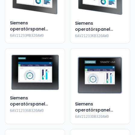
Siemens
Siemens
operatörspanel
operatörspanel
6AV2123-3MB32-
6AV2123-3KB32-0AW0
6AV21233MB320AW0
6AV21233KB320AW0
0AW0
Siemens
operatörspanel
Siemens
6AV2123-3GB32-
operatörspanel
6AV21233GB320AW0
0AW0
6AV2123-3DB32-0AW0
6AV21233DB320AW0