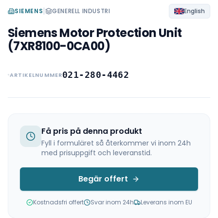
|
SIEMENS
GENERELL INDUSTRI
English
Siemens Motor Protection Unit
(7XR8100-0CA00)
021-280-4462
ARTIKELNUMMER
Få pris på denna produkt
Fyll i formuläret så återkommer vi inom 24h
med prisuppgift och leveranstid.
Begär offert
Kostnadsfri offert
Svar inom 24h
Leverans inom EU