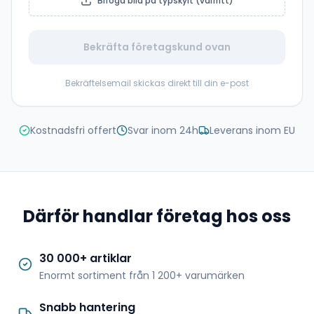
Bifoga bild på typskylt (valfritt)
Bekräfta företagskund ovan
Bekräftelsemail skickas direkt till din e-post
Kostnadsfri offert
Svar inom 24h
Leverans inom EU
Därför handlar företag hos oss
30 000+ artiklar
Enormt sortiment från 1 200+ varumärken
Snabb hantering