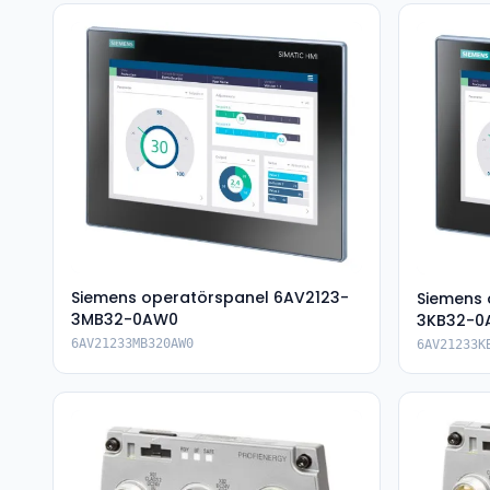
Siemens operatörspanel 6AV2123-
Siemens 
3MB32-0AW0
3KB32-0
6AV21233MB320AW0
6AV21233K