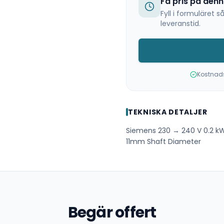
Få pris på den
Fyll i formuläret
leveranstid.
Kostnadsf
TEKNISKA DETALJER
Siemens 230 → 240 V 0.2 kW
11mm Shaft Diameter
Begär offert