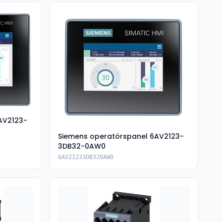
AV2123-
Siemens operatörspanel 6AV2123-
3DB32-0AW0
6AV21233DB320AW0