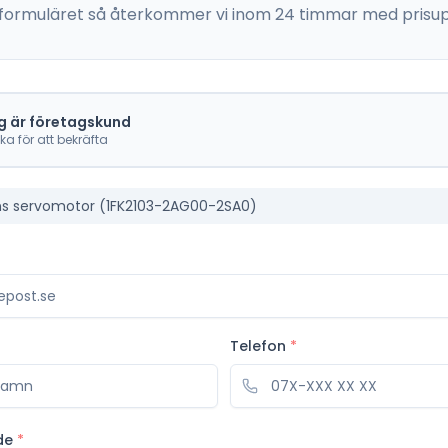
 i formuläret så återkommer vi inom 24 timmar med prisup
g är företagskund
cka för att bekräfta
s servomotor (1FK2103-2AG00-2SA0)
Telefon
*
de
*