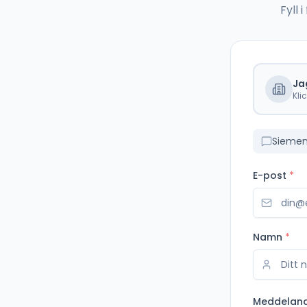
Fyll
Ja
Kli
Siemen
E-post
*
Namn
*
Meddelan