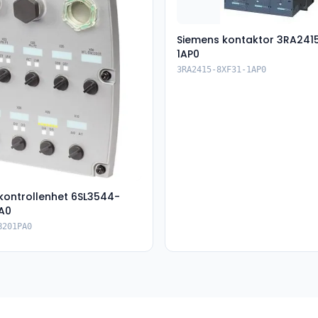
Siemens kontaktor 3RA241
1AP0
3RA2415-8XF31-1AP0
kontrollenhet 6SL3544-
A0
B201PA0