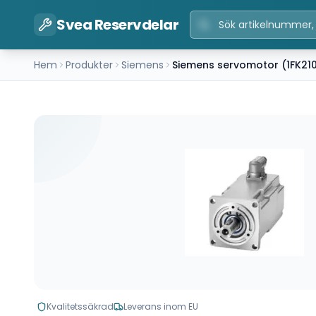
Svea Reservdelar
Hem
Produkter
Siemens
Siemens servomotor (1FK2
Kvalitetssäkrad
Leverans inom EU