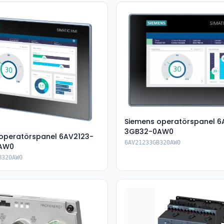
Siemens operatörspanel 6
3GB32-0AW0
operatörspanel 6AV2123-
6AV21233GB320AW0
AW0
B320AW0