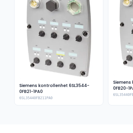
Siemens 
Siemens kontrollenhet 6SL3544-
0FB20-1P
0FB21-1PA0
6SL35440F
6SL35440FB211PA0