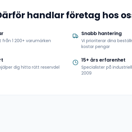
Därför handlar företag hos os
ar
Snabb hantering
t från 1 200+ varumärken
Vi prioriterar dina bestäl
kostar pengar
rt
15+ års erfarenhet
jälper dig hitta rätt reservdel
Specialister på industrie
2009