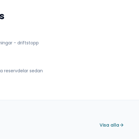
s
lningar - driftstopp
lla reservdelar sedan
Visa alla