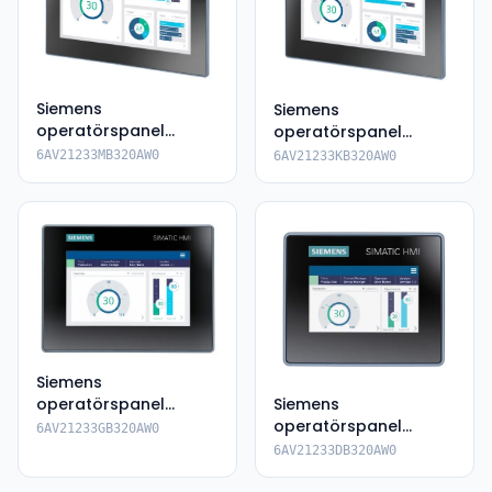
Siemens
Siemens
operatörspanel
operatörspanel
6AV2123-3MB32-
6AV2123-3KB32-0AW0
6AV21233MB320AW0
6AV21233KB320AW0
0AW0
Siemens
operatörspanel
Siemens
6AV2123-3GB32-
operatörspanel
6AV21233GB320AW0
0AW0
6AV2123-3DB32-0AW0
6AV21233DB320AW0