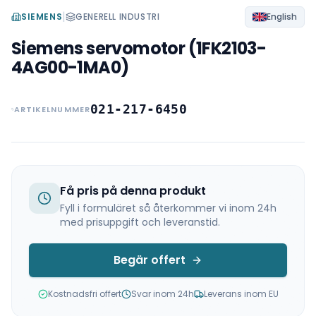
|
SIEMENS
GENERELL INDUSTRI
English
Siemens servomotor (1FK2103-
4AG00-1MA0)
021-217-6450
ARTIKELNUMMER
Få pris på denna produkt
Fyll i formuläret så återkommer vi inom 24h
med prisuppgift och leveranstid.
Begär offert
Kostnadsfri offert
Svar inom 24h
Leverans inom EU