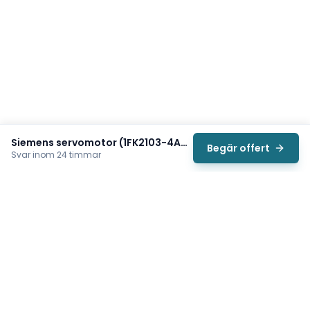
Siemens servomotor (1FK2103-4AG00-1MA0)
Begär offert
Svar inom 24 timmar
Svea