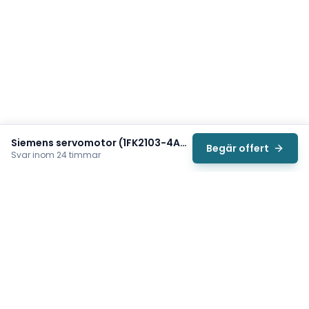
Siemens servomotor (1FK2103-4AH10-2SA0)
Begär offert
Svar inom 24 timmar
Svea