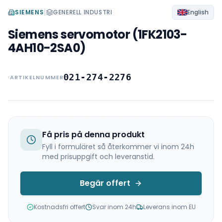
|
SIEMENS
GENERELL INDUSTRI
English
Siemens servomotor (1FK2103-
4AH10-2SA0)
021-274-2276
ARTIKELNUMMER
Få pris på denna produkt
Fyll i formuläret så återkommer vi inom 24h
med prisuppgift och leveranstid.
Begär offert
Kostnadsfri offert
Svar inom 24h
Leverans inom EU