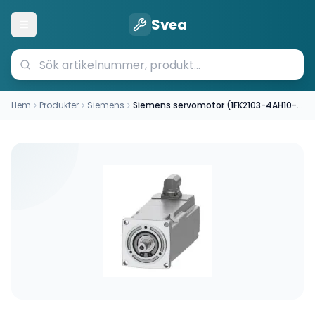
Svea
Öppna meny
Hem
Produkter
Siemens
Siemens servomotor (1FK2103-4AH10-2SA0)