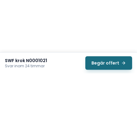
SWF krok N0001021
Begär offert
Svar inom 24 timmar
Svea