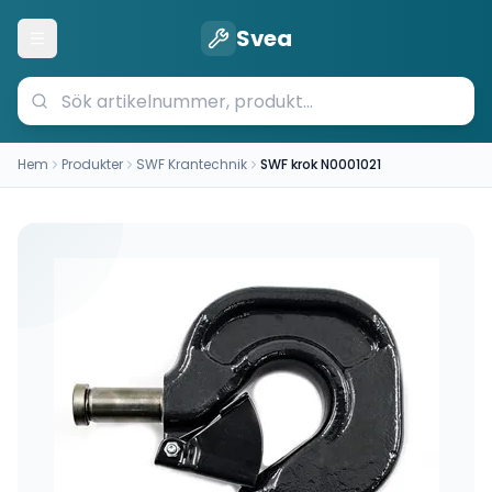
Svea
Öppna meny
Hem
Produkter
SWF Krantechnik
SWF krok N0001021