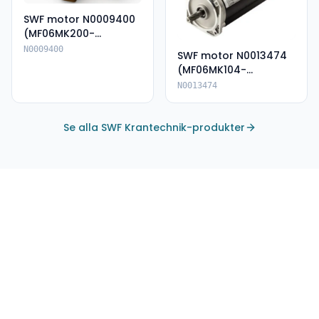
SWF motor N0009400
(MF06MK200-
135A80062E-IP66)
N0009400
SWF motor N0013474
(MF06MK104-
136P85055--IP66)
N0013474
Se alla SWF Krantechnik-produkter