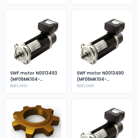
SWF motor N0013493
SWF motor N0013490
(MF06MK104-
(MF06MK104-
136P85054-KIP66)
136P85054E-IP66)
N0013493
N0013490