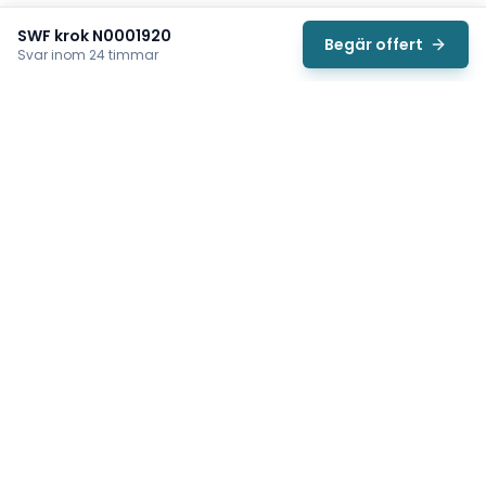
SWF krok N0001920
Begär offert
Svar inom 24 timmar
Svea
Vi hjälper svenska underhållsteam hitta rätt reservdelar till
traverser, telfrar, industriportar och hissar — så att
produktionen kan fortsätta rulla. Sedan 2009.
Org.nr: 559485-6410
Tips för snabbare offert