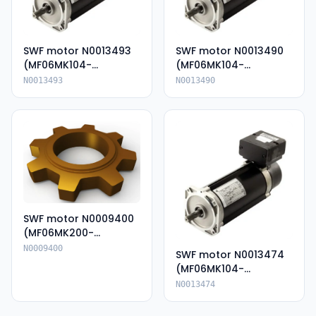
SWF motor N0013493
SWF motor N0013490
(MF06MK104-
(MF06MK104-
136P85054-KIP66)
136P85054E-IP66)
N0013493
N0013490
SWF motor N0009400
(MF06MK200-
135A80062E-IP66)
N0009400
SWF motor N0013474
(MF06MK104-
136P85055--IP66)
N0013474