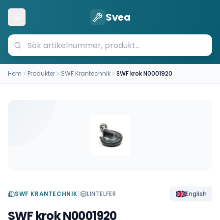
Svea
Öppna meny
Hem
Produkter
SWF Krantechnik
SWF krok N0001920
|
SWF KRANTECHNIK
LINTELFER
English
SWF krok N0001920