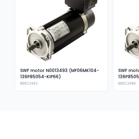
SWF motor N0013493 (MF06MK104-
SWF mot
136P85054-KIP66)
136P8505
N0013493
N0013490