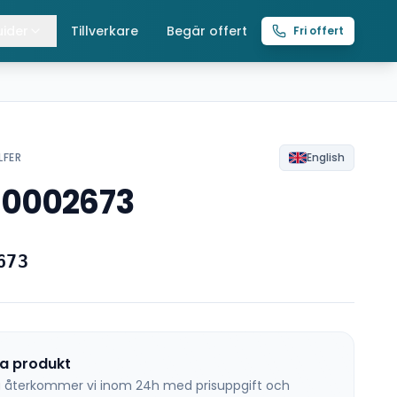
ider
Tillverkare
Begär offert
Fri offert
lla guider
raverser
ättingtelfrar
LFER
English
N0002673
intelfrar
673
na produkt
 så återkommer vi inom 24h med prisuppgift och