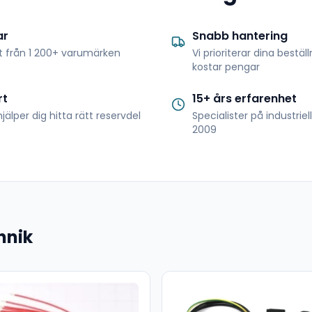
ar
Snabb hantering
t från 1 200+ varumärken
Vi prioriterar dina bestäl
kostar pengar
rt
15+ års erfarenhet
jälper dig hitta rätt reservdel
Specialister på industrie
2009
hnik