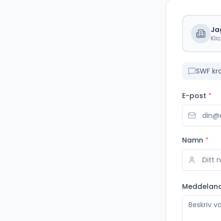
Ja
Kli
SWF kr
E-post
*
Namn
*
Meddelan