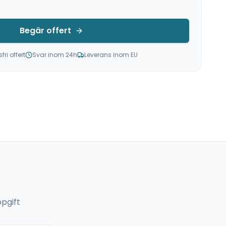
Begär offert
ri offert
Svar inom 24h
Leverans inom EU
pgift