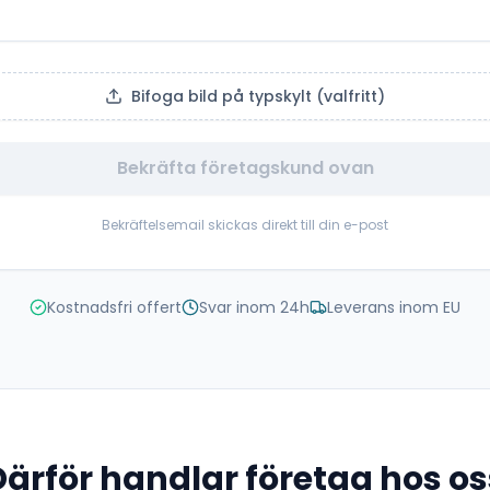
Bifoga bild på typskylt (valfritt)
Bekräfta företagskund ovan
Bekräftelsemail skickas direkt till din e-post
Kostnadsfri offert
Svar inom 24h
Leverans inom EU
Därför handlar företag hos os