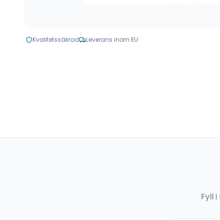
Kvalitetssäkrad
Leverans inom EU
Fyll