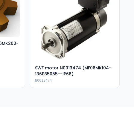
06MK200-
SWF motor N0013474 (MF06MK104-
136P85055--IP66)
N0013474