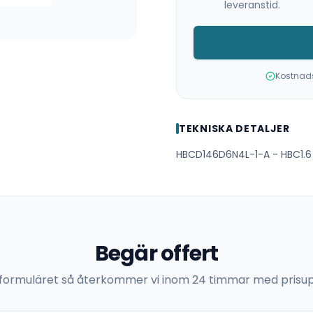
leveranstid.
Kostnadsf
TEKNISKA DETALJER
HBCD146D6N4L-1-A - HBC1.6
Begär offert
 i formuläret så återkommer vi inom 24 timmar med prisup