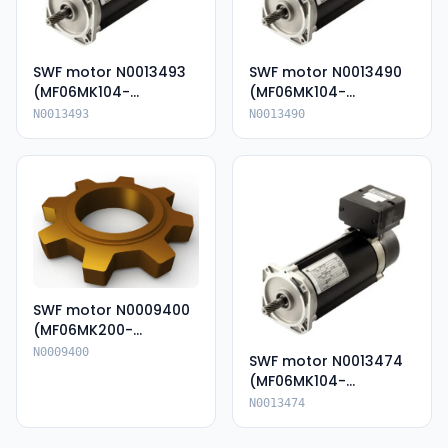
SWF motor N0013493
SWF motor N0013490
(MF06MK104-
(MF06MK104-
136P85054-KIP66)
136P85054E-IP66)
N0013493
N0013490
SWF motor N0009400
(MF06MK200-
135A80062E-IP66)
N0009400
SWF motor N0013474
(MF06MK104-
136P85055--IP66)
N0013474