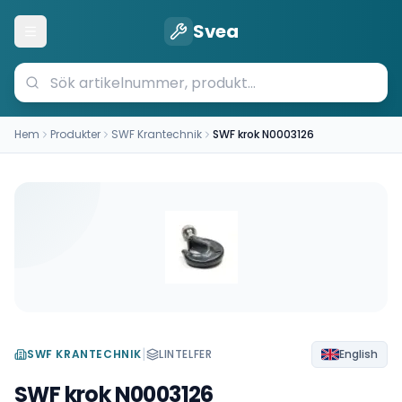
Svea
Öppna meny
Hem
Produkter
SWF Krantechnik
SWF krok N0003126
|
SWF KRANTECHNIK
LINTELFER
English
SWF krok N0003126