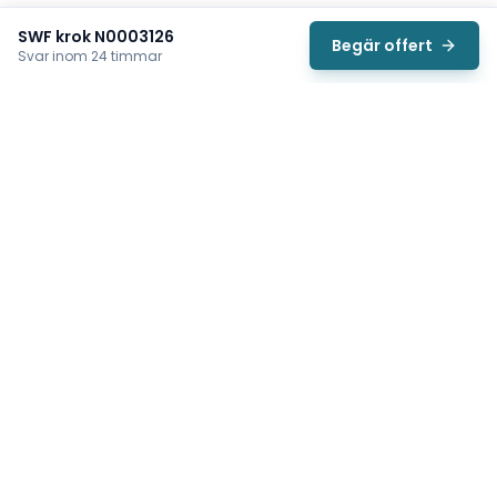
SWF krok N0003126
Begär offert
Svar inom 24 timmar
Svea
Vi hjälper svenska underhållsteam hitta rätt reservdelar till
traverser, telfrar, industriportar och hissar — så att
produktionen kan fortsätta rulla. Sedan 2009.
Org.nr: 559485-6410
Tips för snabbare offert