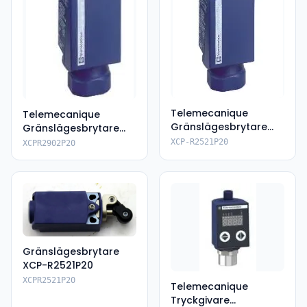
Telemecanique
Telemecanique
Gränslägesbrytare
Gränslägesbrytare
XCPR2521P20
XCPR2902P20
XCP-R2521P20
XCPR2902P20
Gränslägesbrytare
XCP-R2521P20
XCPR2521P20
Telemecanique
Tryckgivare