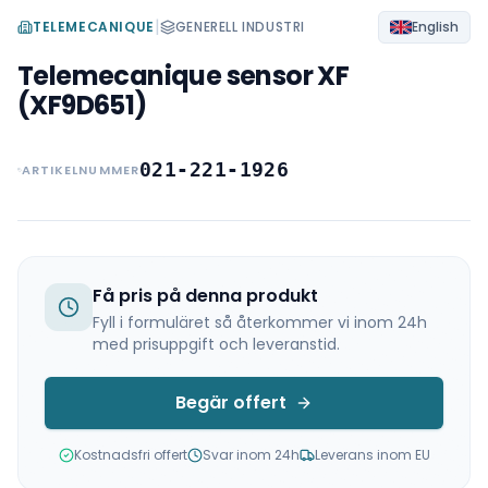
|
TELEMECANIQUE
GENERELL INDUSTRI
English
Telemecanique sensor XF
(XF9D651)
021-221-1926
ARTIKELNUMMER
Få pris på denna produkt
Fyll i formuläret så återkommer vi inom 24h
med prisuppgift och leveranstid.
Begär offert
Kostnadsfri offert
Svar inom 24h
Leverans inom EU