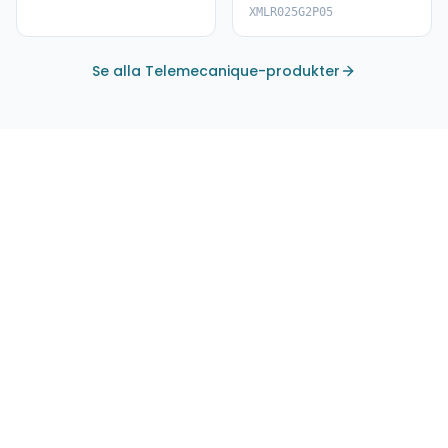
XMLR025G2P05
XMLR025G2P05
Se alla Telemecanique-produkter