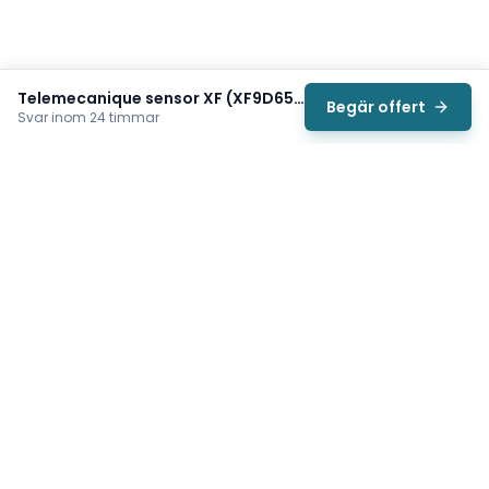
Telemecanique sensor XF (XF9D651)
Begär offert
Svar inom 24 timmar
Svea
Vi hjälper svenska underhållsteam hitta rätt reservdelar till
traverser, telfrar, industriportar och hissar — så att
produktionen kan fortsätta rulla. Sedan 2009.
Org.nr: 559485-6410