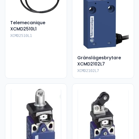
Telemecanique
XCMD2510L1
XCMD2510L1
Gränslägesbrytare
XCMD2102L7
XCMD2102L7