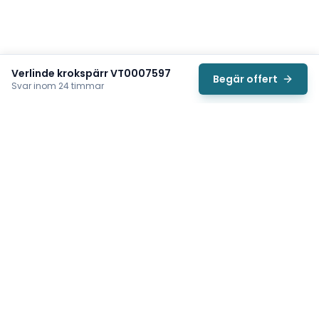
Verlinde krokspärr VT0007597
Begär offert
Svar inom 24 timmar
Svea
Vi hjälper svenska underhållsteam hitta rätt reservdelar till
traverser, telfrar, industriportar och hissar — så att
produktionen kan fortsätta rulla. Sedan 2009.