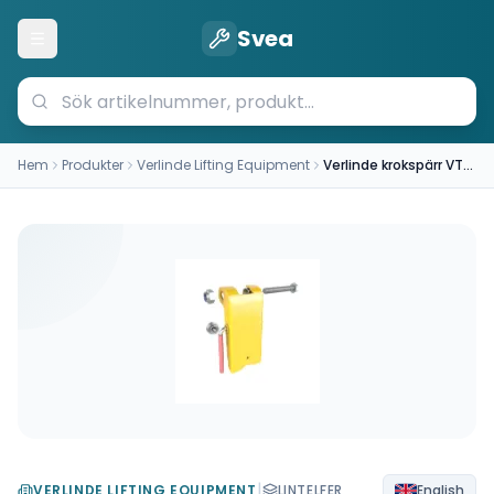
Svea
Öppna meny
Hem
Produkter
Verlinde Lifting Equipment
Verlinde krokspärr VT0007597
|
VERLINDE LIFTING EQUIPMENT
LINTELFER
English