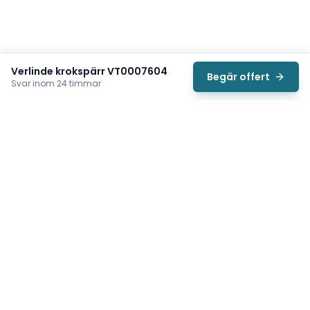
Verlinde krokspärr VT0007604
Begär offert
Svar inom 24 timmar
Svea
Vi hjälper svenska underhållsteam hitta rätt reservdelar till
traverser, telfrar, industriportar och hissar — så att
produktionen kan fortsätta rulla. Sedan 2009.