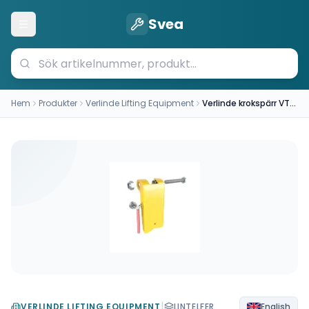
Svea
Öppna meny
Hem
Produkter
Verlinde Lifting Equipment
Verlinde krokspärr VT0007604
|
VERLINDE LIFTING EQUIPMENT
LINTELFER
English