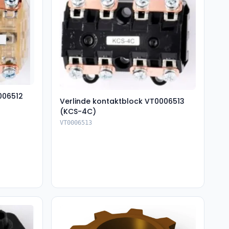
006512
Verlinde kontaktblock VT0006513
(KCS-4C)
VT0006513