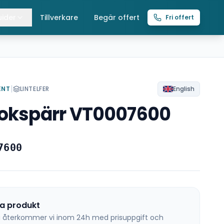
ider
Tillverkare
Begär offert
Fri offert
lla guider
raverser
ättingtelfrar
|
ENT
LINTELFER
English
rokspärr VT0007600
intelfrar
7600
na produkt
 så återkommer vi inom 24h med prisuppgift och