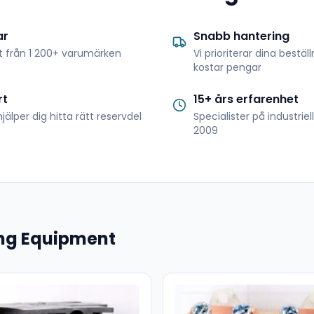
ar
Snabb hantering
t från 1 200+ varumärken
Vi prioriterar dina bestäl
kostar pengar
rt
15+ års erfarenhet
jälper dig hitta rätt reservdel
Specialister på industrie
2009
ting Equipment