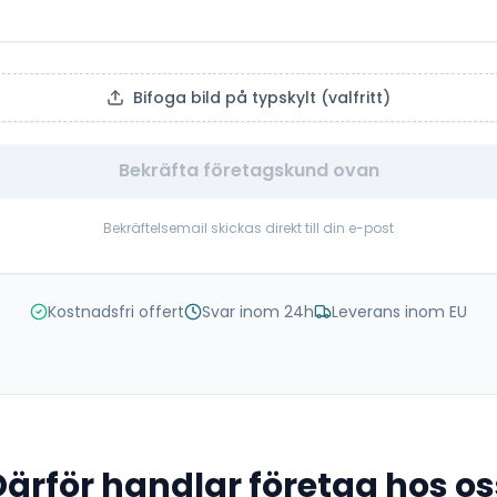
Bifoga bild på typskylt (valfritt)
Bekräfta företagskund ovan
Bekräftelsemail skickas direkt till din e-post
Kostnadsfri offert
Svar inom 24h
Leverans inom EU
Därför handlar företag hos os