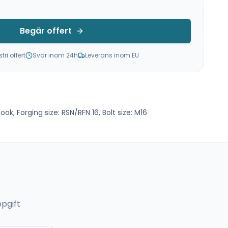
Begär offert
ri offert
Svar inom 24h
Leverans inom EU
ook, Forging size: RSN/RFN 16, Bolt size: M16
pgift