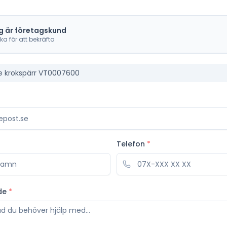
g är företagskund
cka för att bekräfta
de krokspärr VT0007600
Telefon
*
de
*