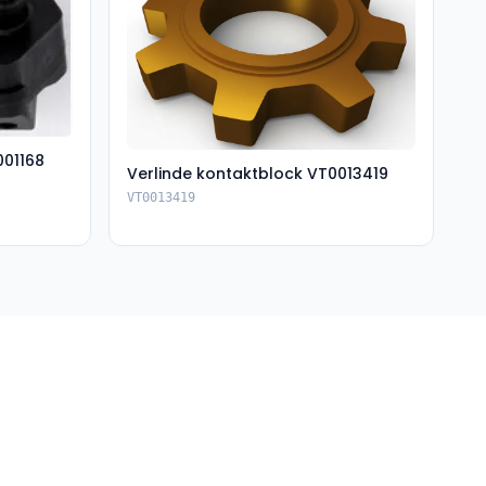
001168
Verlinde kontaktblock VT0013419
VT0013419