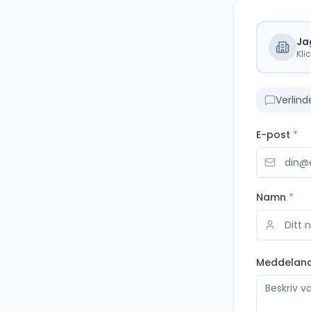
Ja
Kli
Verlin
E-post
*
Namn
*
Meddelan