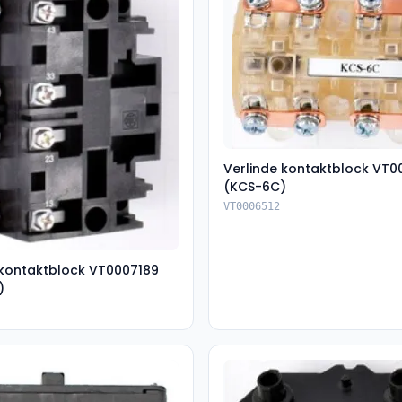
Verlinde kontaktblock VT0
(KCS-6C)
VT0006512
 kontaktblock VT0007189
)