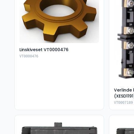
Linskiveset VT0000476
VT0000476
Verlinde
(XESD1191
VT0007189